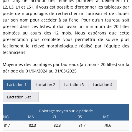
par rang de lactation des femelles pointées, actuellement L1,
L2, L3, L4 et L5+. Il vous est possible d’ordonner les tableaux par
poste de morphologie, de rechercher un taureau et de cliquer
sur son nom pour accéder à sa fiche. Pour qu’un taureau soit
présent dans ces listes, il doit avoir un minimum de 20 filles
pointées au cours des 12 mois. Nous espérons que cette
présentation plus complète vous permettra de suivre plus
facilement le relevé morphologique réalisé par l’équipe des
techniciens
Moyennes des pointages par taureaux (au moins 20 filles) sur la
période du 01/04/2024 au 31/03/2025
Lactation 1
Lactation 2
Lactation 3
Lactation 4
Lactation 5 et +
Pointage moyen sur la période
NG
MA
CL
BS
ME
81.1
82.3
82.3
81.7
79.6