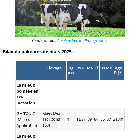
Crédit photo :
Améline Perrin Photographie
Bilan du palmarès de mars 2025 :
Elevage
Rg
NG
Ma
Cl
Bs
Me
Age
lact.
P.(*)
La mieux
pointée en
1re
lactation
Gaec Des
GH TOXIC
Horizons
1
TB87
89
84
85
87
2a3m
(Milio x
(53)
Applicable)
La mieux