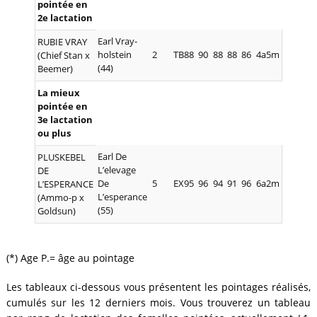
pointée en
2e lactation
Earl Vray-
RUBIE VRAY
holstein
2
TB88
90
88
88
86
4a5m
(Chief Stan x
(44)
Beemer)
La mieux
pointée en
3e lactation
ou plus
Earl De
PLUSKEBEL
L’elevage
DE
De
5
EX95
96
94
91
96
6a2m
L’ESPERANCE
L’esperance
(Ammo-p x
(55)
Goldsun)
(*) Age P.= âge au pointage
Les tableaux ci-dessous vous présentent les pointages réalisés,
cumulés sur les 12 derniers mois. Vous trouverez un tableau