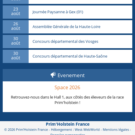
23
Journée Paysanne à Gex (01)
août
26
Assemblée Générale de la Haute-Loire
août
30
Concours départemental des Vosges
août
30
Concours départemental de Haute-Saône
août
Evenement
Space 2026
Retrouvez-nous dans le Hall 1, aux côtés des éleveurs de la race
Prim'holstein !
Prim'Holstein France
© 2026 Prim'Holstein France - Hébergement : West-WebWorld -
Mentions légales
-
Données personnelles