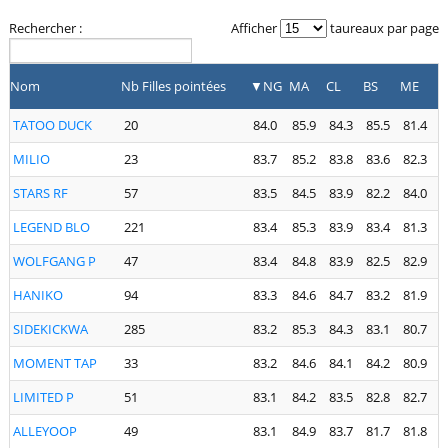
Rechercher :
Afficher
taureaux par page
Nom
Nb Filles pointées
NG
MA
CL
BS
ME
TATOO DUCK
20
84.0
85.9
84.3
85.5
81.4
MILIO
23
83.7
85.2
83.8
83.6
82.3
STARS RF
57
83.5
84.5
83.9
82.2
84.0
LEGEND BLO
221
83.4
85.3
83.9
83.4
81.3
WOLFGANG P
47
83.4
84.8
83.9
82.5
82.9
HANIKO
94
83.3
84.6
84.7
83.2
81.9
SIDEKICKWA
285
83.2
85.3
84.3
83.1
80.7
MOMENT TAP
33
83.2
84.6
84.1
84.2
80.9
LIMITED P
51
83.1
84.2
83.5
82.8
82.7
ALLEYOOP
49
83.1
84.9
83.7
81.7
81.8