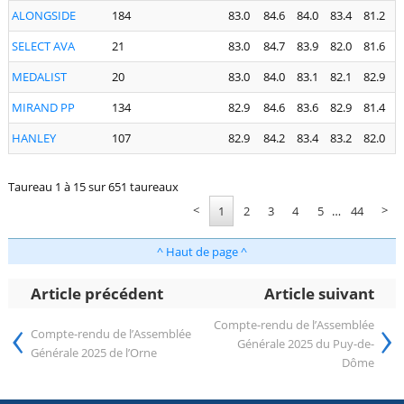
ALONGSIDE
184
83.0
84.6
84.0
83.4
81.2
SELECT AVA
21
83.0
84.7
83.9
82.0
81.6
MEDALIST
20
83.0
84.0
83.1
82.1
82.9
MIRAND PP
134
82.9
84.6
83.6
82.9
81.4
HANLEY
107
82.9
84.2
83.4
83.2
82.0
Taureau 1 à 15 sur 651 taureaux
<
>
1
2
3
4
5
…
44
^ Haut de page ^
Article précédent
Article suivant
‹
›
Compte-rendu de l’Assemblée
Compte-rendu de l’Assemblée
Générale 2025 du Puy-de-
Générale 2025 de l’Orne
Dôme