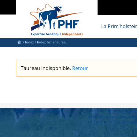
La Prim’holstei
/
Index
/ Index fiche taureau
Taureau indisponible.
Retour
Prim'Holstein France
© 2026 Prim'Holstein France 
42 Le Montsoreau - Saint Sylva
tel 33 (0)2 41 37 66 66 - info@