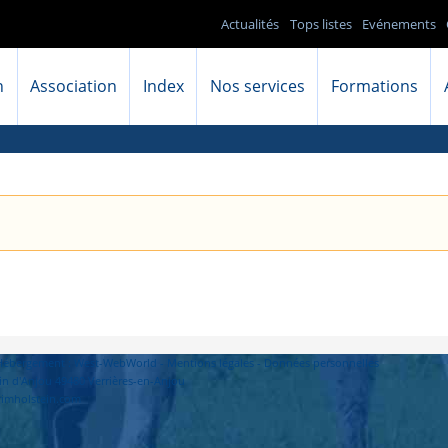
Actualités
Tops listes
Evénements
n
Association
Index
Nos services
Formations
- Hébergement : West-WebWorld -
Mentions légales
-
Données personnelles
in d'Anjou 49480 Verrières-en-Anjou
primholstein.com