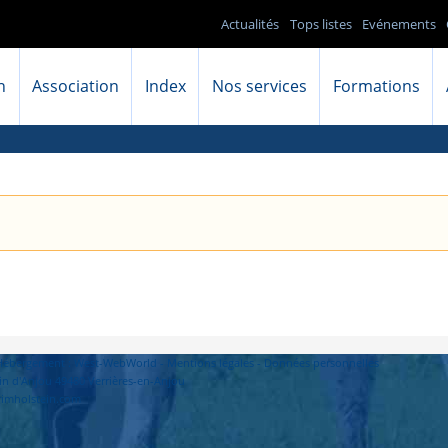
Actualités
Tops listes
Evénements
n
Association
Index
Nos services
Formations
- Hébergement : West-WebWorld -
Mentions légales
-
Données personnelles
in d'Anjou 49480 Verrières-en-Anjou
primholstein.com