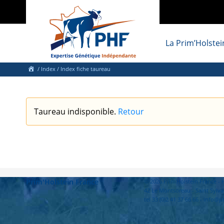
La Prim’Holstei
/
Index
/ Index fiche taureau
Taureau indisponible.
Retour
Prim'Holstein France
© 2026 Prim'Holstein France 
42 Le Montsoreau - Saint Sylva
tel 33 (0)2 41 37 66 66 - info@