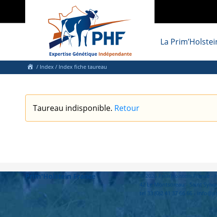
La Prim’Holstei
/
Index
/ Index fiche taureau
Taureau indisponible.
Retour
Prim'Holstein France
© 2026 Prim'Holstein France 
42 Le Montsoreau - Saint Sylva
tel 33 (0)2 41 37 66 66 - info@