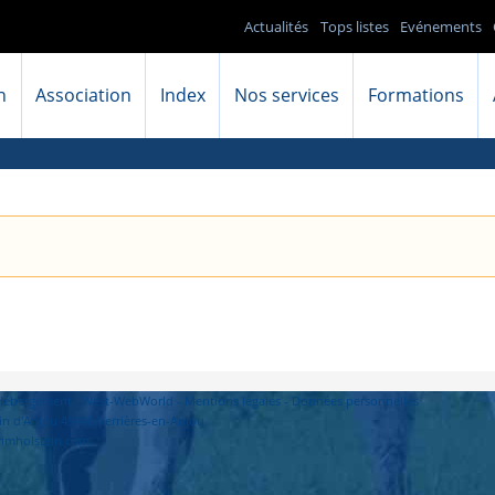
Actualités
Tops listes
Evénements
n
Association
Index
Nos services
Formations
- Hébergement : West-WebWorld -
Mentions légales
-
Données personnelles
in d'Anjou 49480 Verrières-en-Anjou
primholstein.com