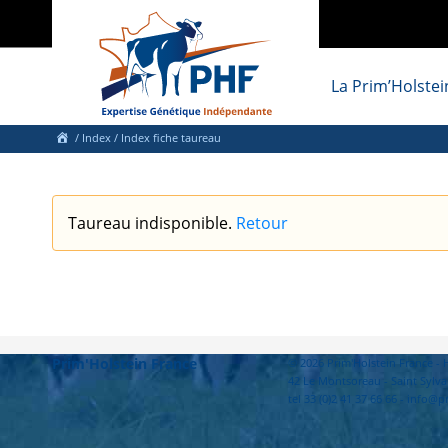
La Prim’Holstei
/
Index
/ Index fiche taureau
Taureau indisponible.
Retour
Prim'Holstein France
© 2026 Prim'Holstein France 
42 Le Montsoreau - Saint Sylva
tel 33 (0)2 41 37 66 66 - info@