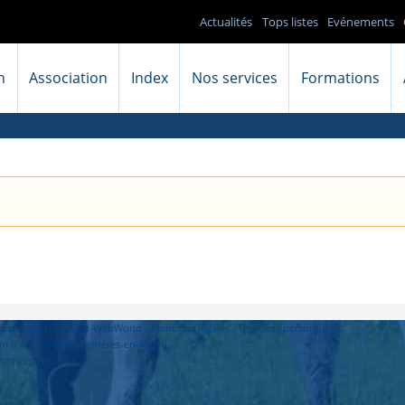
Actualités
Tops listes
Evénements
n
Association
Index
Nos services
Formations
- Hébergement : West-WebWorld -
Mentions légales
-
Données personnelles
in d'Anjou 49480 Verrières-en-Anjou
primholstein.com