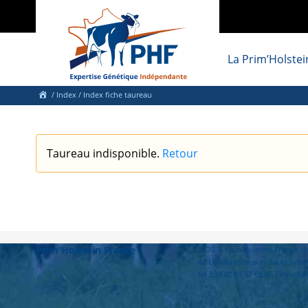
La Prim’Holstei
/
Index
/ Index fiche taureau
Taureau indisponible.
Retour
Prim'Holstein France
© 2026 Prim'Holstein France 
42 Le Montsoreau - Saint Sylva
tel 33 (0)2 41 37 66 66 - info@