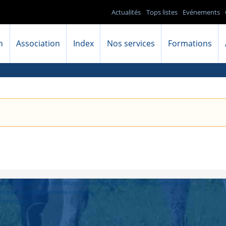
Actualités
Tops listes
Evénements
n
Association
Index
Nos services
Formations
- Hébergement : West-WebWorld -
Mentions légales
-
Données personnelles
in d'Anjou 49480 Verrières-en-Anjou
primholstein.com