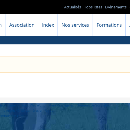
Actualités
Tops listes
Evénements
n
Association
Index
Nos services
Formations
- Hébergement : West-WebWorld -
Mentions légales
-
Données personnelles
in d'Anjou 49480 Verrières-en-Anjou
primholstein.com