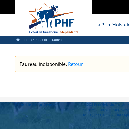
La Prim’Holstei
/
Index
/ Index fiche taureau
Taureau indisponible.
Retour
Prim'Holstein France
© 2026 Prim'Holstein France 
42 Le Montsoreau - Saint Sylva
tel 33 (0)2 41 37 66 66 - info@