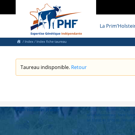
La Prim’Holstei
/
Index
/ Index fiche taureau
Taureau indisponible.
Retour
Prim'Holstein France
© 2026 Prim'Holstein France 
42 Le Montsoreau - Saint Sylva
tel 33 (0)2 41 37 66 66 - info@