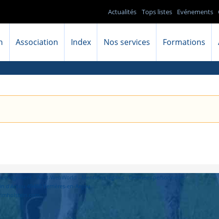
Actualités
Tops listes
Evénements
n
Association
Index
Nos services
Formations
- Hébergement : West-WebWorld -
Mentions légales
-
Données personnelles
in d'Anjou 49480 Verrières-en-Anjou
primholstein.com