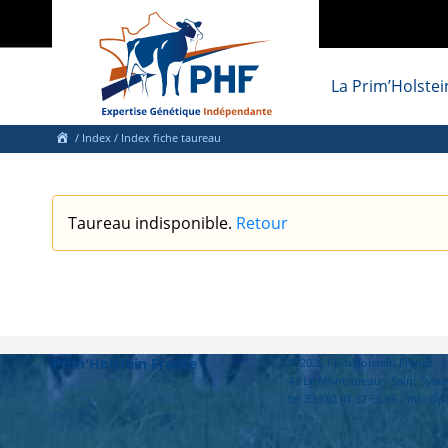
La Prim’Holstei
/
Index
/ Index fiche taureau
Taureau indisponible.
Retour
Prim'Holstein France
© 2026 Prim'Holstein France 
42 Le Montsoreau - Saint Sylva
tel 33 (0)2 41 37 66 66 - info@