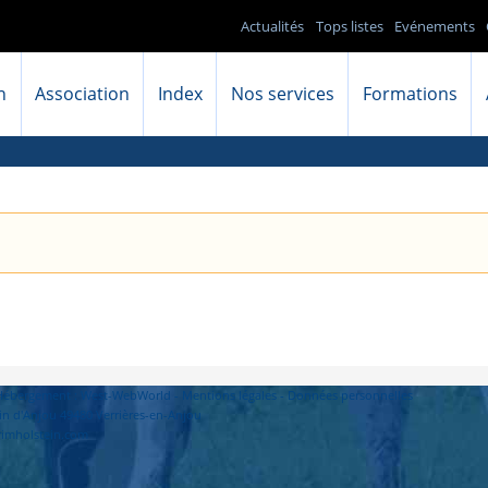
Actualités
Tops listes
Evénements
n
Association
Index
Nos services
Formations
- Hébergement : West-WebWorld -
Mentions légales
-
Données personnelles
in d'Anjou 49480 Verrières-en-Anjou
primholstein.com