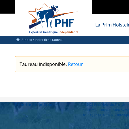
La Prim’Holstei
/
Index
/ Index fiche taureau
Taureau indisponible.
Retour
Prim'Holstein France
© 2026 Prim'Holstein France 
42 Le Montsoreau - Saint Sylva
tel 33 (0)2 41 37 66 66 - info@