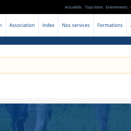
Actualités
Tops listes
Evénements
n
Association
Index
Nos services
Formations
- Hébergement : West-WebWorld -
Mentions légales
-
Données personnelles
in d'Anjou 49480 Verrières-en-Anjou
primholstein.com