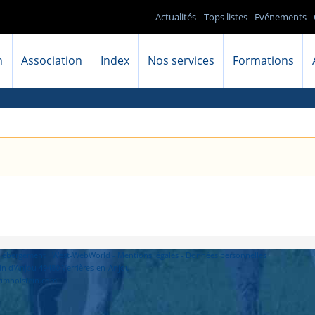
Actualités
Tops listes
Evénements
n
Association
Index
Nos services
Formations
- Hébergement : West-WebWorld -
Mentions légales
-
Données personnelles
in d'Anjou 49480 Verrières-en-Anjou
primholstein.com