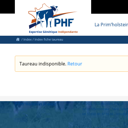
La Prim’holstei
/
Index
/ Index fiche taureau
Taureau indisponible.
Retour
Prim'Holstein France
© 2026 Prim'Holstein France 
42 Le Montsoreau - Saint Sylva
tel 33 (0)2 41 37 66 66 - info@