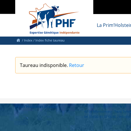
La Prim’Holstei
/
Index
/ Index fiche taureau
Taureau indisponible.
Retour
Prim'Holstein France
© 2026 Prim'Holstein France 
42 Le Montsoreau - Saint Sylva
tel 33 (0)2 41 37 66 66 - info@