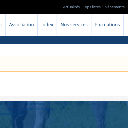
Actualités
Tops listes
Evénements
n
Association
Index
Nos services
Formations
- Hébergement : West-WebWorld -
Mentions légales
-
Données personnelles
in d'Anjou 49480 Verrières-en-Anjou
primholstein.com