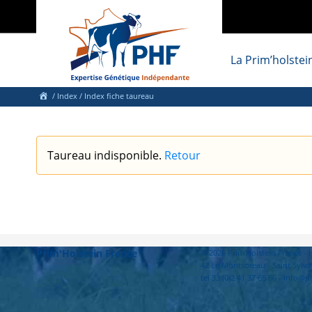
La Prim’holstei
/
Index
/ Index fiche taureau
Taureau indisponible.
Retour
Prim'Holstein France
© 2026 Prim'Holstein France 
42 Le Montsoreau - Saint Sylva
tel 33 (0)2 41 37 66 66 - info@