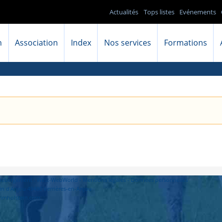
Actualités
Tops listes
Evénements
n
Association
Index
Nos services
Formations
- Hébergement : West-WebWorld -
Mentions légales
-
Données personnelles
in d'Anjou 49480 Verrières-en-Anjou
primholstein.com