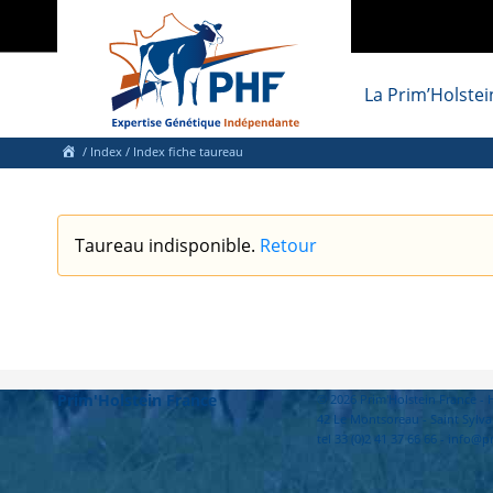
La Prim’Holstei
/
Index
/ Index fiche taureau
Taureau indisponible.
Retour
Prim'Holstein France
© 2026 Prim'Holstein France 
42 Le Montsoreau - Saint Sylva
tel 33 (0)2 41 37 66 66 - info@