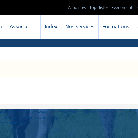
Actualités
Tops listes
Evénements
n
Association
Index
Nos services
Formations
- Hébergement : West-WebWorld -
Mentions légales
-
Données personnelles
in d'Anjou 49480 Verrières-en-Anjou
primholstein.com