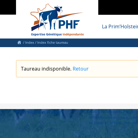
La Prim’Holstei
/
Index
/ Index fiche taureau
Taureau indisponible.
Retour
Prim'Holstein France
© 2026 Prim'Holstein France 
42 Le Montsoreau - Saint Sylva
tel 33 (0)2 41 37 66 66 - info@