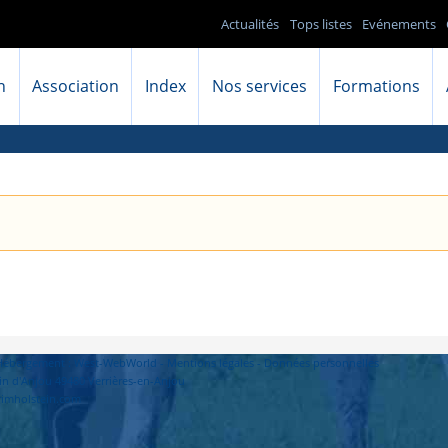
Actualités
Tops listes
Evénements
n
Association
Index
Nos services
Formations
- Hébergement : West-WebWorld -
Mentions légales
-
Données personnelles
in d'Anjou 49480 Verrières-en-Anjou
primholstein.com