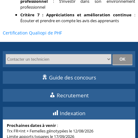
professionnel
: S’investir dans son environnement
professionnel
Critère 7 : Appréciations et amélioration continue
:
Écouter et prendre en compte les avis des apprenants
Certification Qualiopi de PHF
Guide des concours
Recrutement
Indexation
Prochaines dates à venir
:
Trx FR+Int + Femelles génotypées le 12/08/2026
Limite apports typages le 17/09/2026