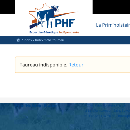
La Prim’holstei
/
Index
/ Index fiche taureau
Taureau indisponible.
Retour
Prim'Holstein France
© 2026 Prim'Holstein France 
42 Le Montsoreau - Saint Sylva
tel 33 (0)2 41 37 66 66 - info@