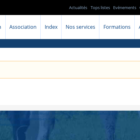
Actualités
Tops listes
Evénements
n
Association
Index
Nos services
Formations
- Hébergement : West-WebWorld -
Mentions légales
-
Données personnelles
in d'Anjou 49480 Verrières-en-Anjou
primholstein.com