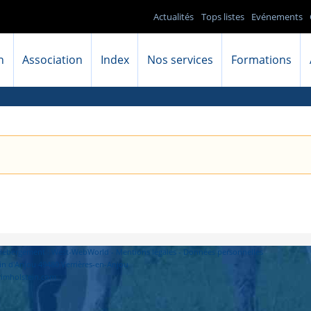
Actualités
Tops listes
Evénements
n
Association
Index
Nos services
Formations
- Hébergement : West-WebWorld -
Mentions légales
-
Données personnelles
in d'Anjou 49480 Verrières-en-Anjou
primholstein.com