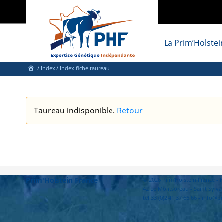
La Prim’Holstei
/
Index
/ Index fiche taureau
Taureau indisponible.
Retour
Prim'Holstein France
© 2026 Prim'Holstein France 
42 Le Montsoreau - Saint Sylva
tel 33 (0)2 41 37 66 66 - info@