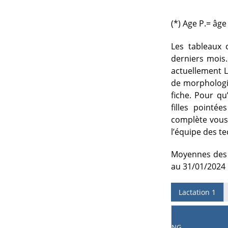
(*) Age P.= âg
Les tableaux 
derniers mois.
actuellement L1
de morphologie
fiche. Pour qu
filles pointé
complète vous 
l’équipe des t
Moyennes des p
au 31/01/2024
Lactation 1
NG