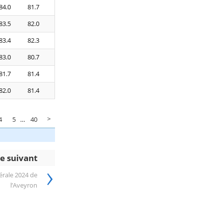
84.0
81.7
83.5
82.0
83.4
82.3
83.0
80.7
81.7
81.4
82.0
81.4
>
4
5
…
40
le suivant
›
rale 2024 de
l’Aveyron