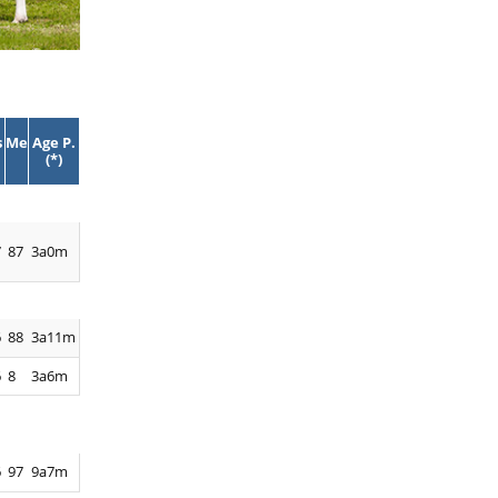
s
Me
Age P.
(*)
7
87
3a0m
6
88
3a11m
6
8
3a6m
6
97
9a7m