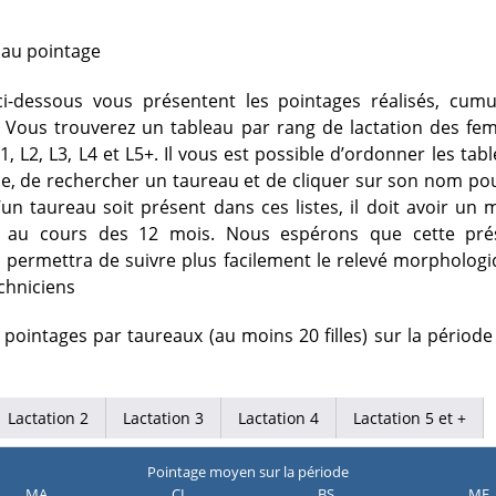
e au pointage
ci-dessous vous présentent les pointages réalisés, cumu
 Vous trouverez un tableau par rang de lactation des fem
, L2, L3, L4 et L5+. Il vous est possible d’ordonner les tab
, de rechercher un taureau et de cliquer sur son nom pou
’un taureau soit présent dans ces listes, il doit avoir u
es au cours des 12 mois. Nous espérons que cette pré
permettra de suivre plus facilement le relevé morphologi
echniciens
ointages par taureaux (au moins 20 filles) sur la périod
Lactation 2
Lactation 3
Lactation 4
Lactation 5 et +
Pointage moyen sur la période
MA
CL
BS
ME