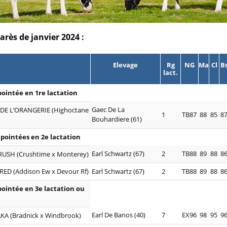
rès de janvier 2024 :
Elevage
Rg
NG
Ma
Cl
B
lact.
ointée en 1re lactation
Gaec De La
DE L’ORANGERIE (Highoctane
1
TB87
88
85
8
Bouhardiere (61)
pointées en 2e lactation
Earl Schwartz (67)
2
TB88
89
88
8
USH (Crushtime x Monterey)
RED (Addison Ew x Devour Rf)
Earl Schwartz (67)
2
TB88
89
88
8
ointée en 3e lactation ou
Earl De Banos (40)
7
EX96
98
95
9
KA (Bradnick x Windbrook)