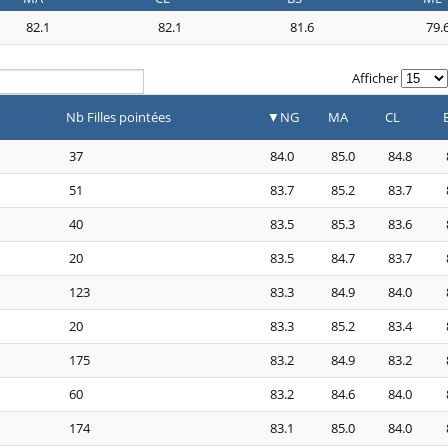
82.1
82.1
81.6
79.
Afficher
Nb Filles pointées
NG
MA
CL
37
84.0
85.0
84.8
51
83.7
85.2
83.7
40
83.5
85.3
83.6
20
83.5
84.7
83.7
123
83.3
84.9
84.0
20
83.3
85.2
83.4
175
83.2
84.9
83.2
60
83.2
84.6
84.0
174
83.1
85.0
84.0