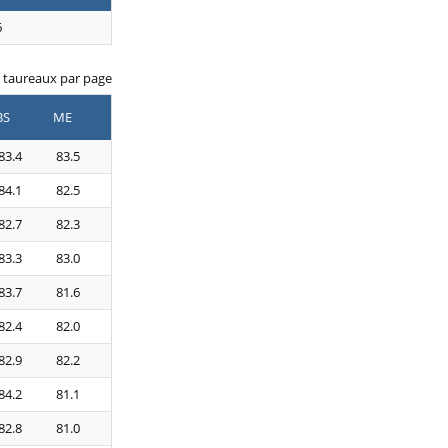
6
taureaux par page
BS
ME
83.4
83.5
84.1
82.5
82.7
82.3
83.3
83.0
83.7
81.6
82.4
82.0
82.9
82.2
84.2
81.1
82.8
81.0