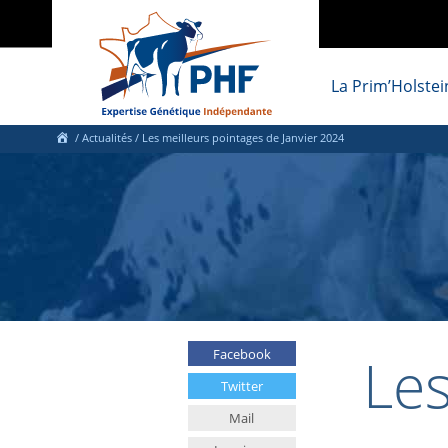
La Prim’Holstei
/
Actualités
/
Les meilleurs pointages de Janvier 2024
Les
Facebook
Twitter
Mail