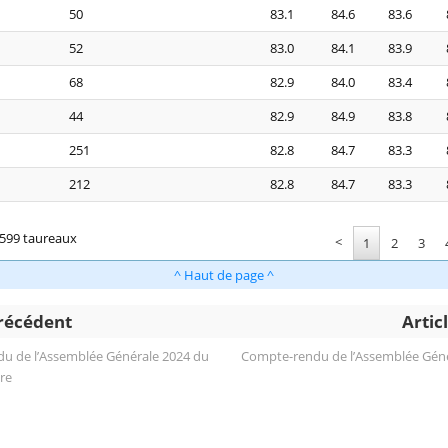
50
83.1
84.6
83.6
52
83.0
84.1
83.9
68
82.9
84.0
83.4
44
82.9
84.9
83.8
251
82.8
84.7
83.3
212
82.8
84.7
83.3
 599 taureaux
<
1
2
3
^ Haut de page ^
précédent
Artic
u de l’Assemblée Générale 2024 du
Compte-rendu de l’Assemblée Géné
re