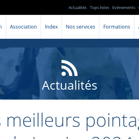
Actualités
Tops listes
Evénements
n
Association
Index
Nos services
Formations
Actualités
 meilleurs point