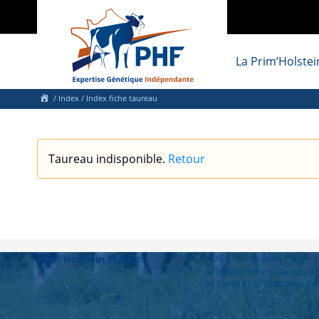
La Prim’Holstei
/
Index
/ Index fiche taureau
Taureau indisponible.
Retour
Prim'Holstein France
© 2026 Prim'Holstein France 
42 Le Montsoreau - Saint Sylva
tel 33 (0)2 41 37 66 66 - info@