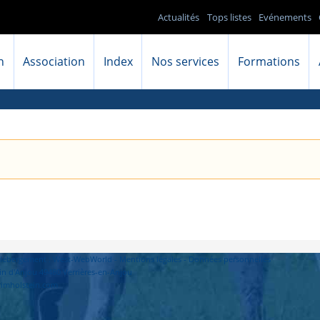
Actualités
Tops listes
Evénements
n
Association
Index
Nos services
Formations
- Hébergement : West-WebWorld -
Mentions légales
-
Données personnelles
in d'Anjou 49480 Verrières-en-Anjou
primholstein.com