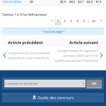
CYCLO GENA
29
82.9
84.2
83.7
82.9
81.9
Taureau 1 à 15 sur 628 taureaux
<
>
1
2
3
4
5
…
42
^ Haut de page ^
Article précédent
Article suivant
‹
›
Compte-rendu de l’agrément
Compte-rendu de l’Assemblée
pointeur 2026 à la Ferme
Générale du Club Holstein 68
Expérimentale Des Trinottières
Guide des concours