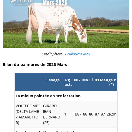
Crédit photo :
Guillaume Moy
Bilan du palmarès de 2026 Mars :
Elevage
Rg
NG
Ma
Cl
Bs
Me
Age P.
lact.
(*)
La mieux pointée en 1re lactation
VOLTECOMBE
GIRARD
(DELTA LAMB
JEAN-
1
TB87
88
86
87
87
2a2m
x AMARETTO
BERNARD
R)
(25)