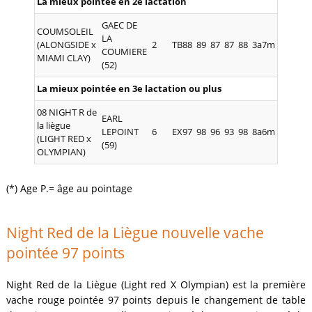
La mieux pointée en 2e lactation
GAEC DE
COUMSOLEIL
LA
(ALONGSIDE x
2
TB88
89
87
87
88
3a7m
COUMIERE
MIAMI CLAY)
(52)
La mieux pointée en 3e lactation ou plus
08 NIGHT R de
EARL
la liègue
LEPOINT
6
EX97
98
96
93
98
8a6m
(LIGHT RED x
(59)
OLYMPIAN)
(*) Age P.= âge au pointage
Night Red de la Liègue nouvelle vache
pointée 97 points
Night Red de la Liègue (Light red X Olympian) est la première
vache rouge pointée 97 points depuis le changement de table