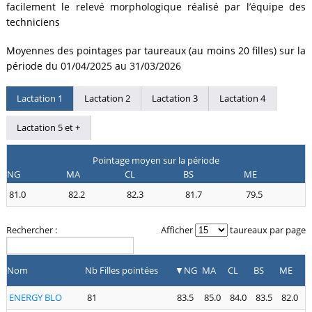
facilement le relevé morphologique réalisé par l’équipe des
techniciens
Moyennes des pointages par taureaux (au moins 20 filles) sur la
période du 01/04/2025 au 31/03/2026
Lactation 1
Lactation 2
Lactation 3
Lactation 4
Lactation 5 et +
Pointage moyen sur la période
NG
MA
CL
BS
ME
81.0
82.2
82.3
81.7
79.5
Rechercher :
Afficher
taureaux par page
Nom
Nb Filles pointées
NG
MA
CL
BS
ME
ENERGY BLO
81
83.5
85.0
84.0
83.5
82.0