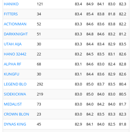
HANIKO
121
83.4
84.9
84.1
83.0
82.3
FITTERS
34
83.4
85.4
83.8
81.8
82.2
ACTIONMAN
52
83.3
84.6
83.6
83.8
82.2
DARKKNIGHT
51
83.3
84.8
84.6
83.2
81.2
UTAH AIJA
30
83.3
84.4
83.4
82.9
83.5
HANO 32442
22
83.2
84.5
83.5
83.1
82.6
ALPHA RF
68
83.1
84.6
83.0
82.4
82.8
KUNGFU
30
83.1
84.4
83.6
82.9
82.6
LEGEND BLO
292
83.0
85.0
83.7
83.5
80.4
SIDEKICKWA
219
83.0
85.0
84.0
83.0
80.5
MEDALIST
73
83.0
84.0
84.2
84.0
81.7
CROWN BLON
23
83.0
84.2
83.5
83.3
82.3
DYNAS KING
45
82.9
84.1
84.0
82.5
81.8