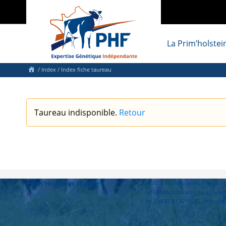
La Prim’holstei
/
Index
/ Index fiche taureau
Taureau indisponible.
Retour
Prim'Holstein France
© 2026 Prim'Holstein France 
42 Le Montsoreau - Saint Sylva
tel 33 (0)2 41 37 66 66 - info@