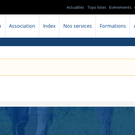
Actualités
Tops listes
Evénements
n
Association
Index
Nos services
Formations
- Hébergement : West-WebWorld -
Mentions légales
-
Données personnelles
in d'Anjou 49480 Verrières-en-Anjou
primholstein.com