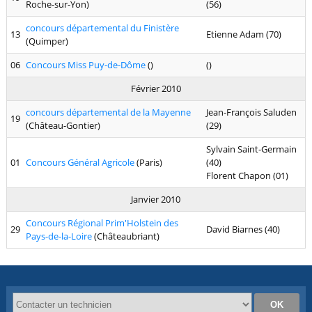
Roche-sur-Yon)
(56)
concours départemental du Finistère
13
Etienne Adam (70)
(Quimper)
06
Concours Miss Puy-de-Dôme
()
()
Février 2010
concours départemental de la Mayenne
Jean-François Saluden
19
(Château-Gontier)
(29)
Sylvain Saint-Germain
01
Concours Général Agricole
(Paris)
(40)
Florent Chapon (01)
Janvier 2010
Concours Régional Prim'Holstein des
29
David Biarnes (40)
Pays-de-la-Loire
(Châteaubriant)