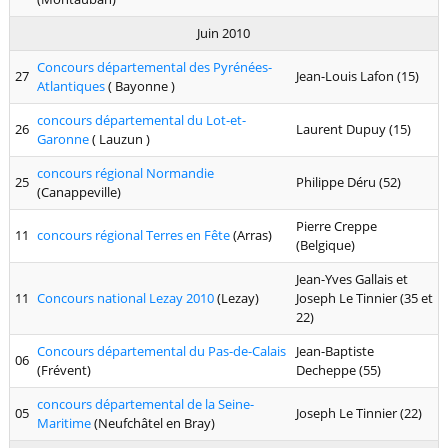
Juin 2010
Concours départemental des Pyrénées-
27
Jean-Louis Lafon (15)
Atlantiques
( Bayonne )
concours départemental du Lot-et-
26
Laurent Dupuy (15)
Garonne
( Lauzun )
concours régional Normandie
25
Philippe Déru (52)
(Canappeville)
Pierre Creppe
11
concours régional Terres en Fête
(Arras)
(Belgique)
Jean-Yves Gallais et
11
Concours national Lezay 2010
(Lezay)
Joseph Le Tinnier (35 et
22)
Concours départemental du Pas-de-Calais
Jean-Baptiste
06
(Frévent)
Decheppe (55)
concours départemental de la Seine-
05
Joseph Le Tinnier (22)
Maritime
(Neufchâtel en Bray)