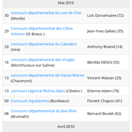
Mai 2010
concours départemental du Loir-et-Cher
30
Loïc Dorsemaine (72)
(Morée)
Concours départemental des Côtes
29
Jean-Yves Gallais (35)
d’Armor
(St Brieuc )
concours départemental du Calvados
29
Anthony Briand (14)
(Vire)
concours départemental des Vosges
16
Bénilde DENIS (55)
(Monthureux-sur-Saône)
concours départemental de Haute-Marne
13
Vincent Wasser (25)
(Chaumont)
13
concours régional Rhône-Alpes
(Cibeins )
Etienne Adam (70)
09
Concours Aquitanima
(Bordeaux)
Florent Chapon (01)
Concours départemental du Bas-Rhin
08
Bernard Boulet (62)
(Brumath)
Avril 2010