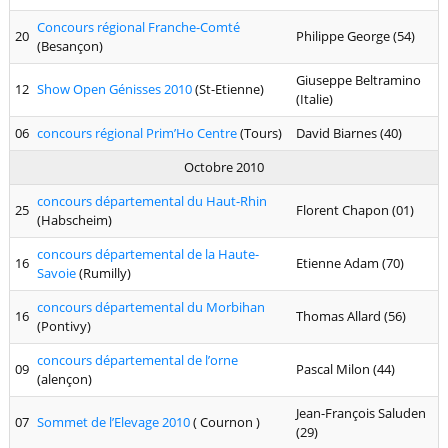
Concours régional Franche-Comté
20
Philippe George (54)
(Besançon)
Giuseppe Beltramino
12
Show Open Génisses 2010
(St-Etienne)
(Italie)
06
concours régional Prim’Ho Centre
(Tours)
David Biarnes (40)
Octobre 2010
concours départemental du Haut-Rhin
25
Florent Chapon (01)
(Habscheim)
concours départemental de la Haute-
16
Etienne Adam (70)
Savoie
(Rumilly)
concours départemental du Morbihan
16
Thomas Allard (56)
(Pontivy)
concours départemental de l’orne
09
Pascal Milon (44)
(alençon)
Jean-François Saluden
07
Sommet de l’Elevage 2010
( Cournon )
(29)