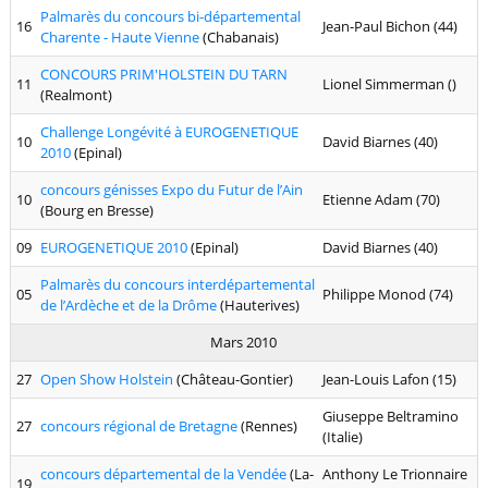
Palmarès du concours bi-départemental
16
Jean-Paul Bichon (44)
Charente - Haute Vienne
(Chabanais)
CONCOURS PRIM'HOLSTEIN DU TARN
11
Lionel Simmerman ()
(Realmont)
Challenge Longévité à EUROGENETIQUE
10
David Biarnes (40)
2010
(Epinal)
concours génisses Expo du Futur de l’Ain
10
Etienne Adam (70)
(Bourg en Bresse)
09
EUROGENETIQUE 2010
(Epinal)
David Biarnes (40)
Palmarès du concours interdépartemental
05
Philippe Monod (74)
de l’Ardèche et de la Drôme
(Hauterives)
Mars 2010
27
Open Show Holstein
(Château-Gontier)
Jean-Louis Lafon (15)
Giuseppe Beltramino
27
concours régional de Bretagne
(Rennes)
(Italie)
concours départemental de la Vendée
(La-
Anthony Le Trionnaire
19