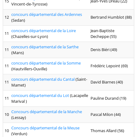
15
Jean-Yves Dréau (22)
Vincent-de-Tyrosse)
concours départemental des Ardennes
12
Bertrand Humblot (88)
(Sedan)
concours départemental de la Loire
Jean-Baptiste
11
(Chazelles-sur-Lyon)
Decheppe (55)
concours départemental de la Sarthe
11
Denis Biéri (49)
(Mans)
concours départemental de la Somme
11
Frédéric Lepoint (69)
(Hautvillers-Ouville)
concours départemental du Cantal
(Saint-
11
David Biarnes (40)
Mamet)
concours départemental du Lot
(Lacapelle
11
Pauline Durand (19)
Marival )
Concours départemental de la Manche
10
Pascal Milon (44)
(Lessay)
Concours départemental de la Meuse
10
Thomas Allard (56)
(Verdun)