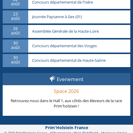
Concours départemental de l'Isère
août
23
Journée Paysanne à Gex (01)
août
26
Assemblée Générale de la Haute-Loire
août
30
Concours départemental des Vosges
août
30
Concours départemental de Haute-Saône
août
Evenement
Space 2026
Retrouvez-nous dans le Hall 1, aux côtés des éleveurs de la race
Prim'holstein !
Prim'Holstein France
© 2026 Prim'Holstein France - Hébergement : West-WebWorld -
Mentions légales
-