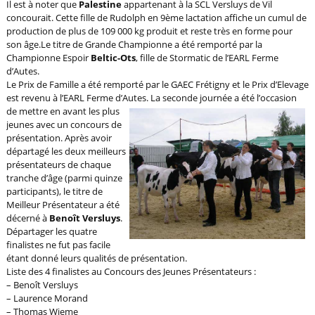
Il est à noter que
Palestine
appartenant à la SCL Versluys de Vil
concourait. Cette fille de Rudolph en 9ème lactation affiche un cumul de
production de plus de 109 000 kg produit et reste très en forme pour
son âge.
Le titre de Grande Championne a été remporté par la
Championne Espoir
Beltic-Ots
, fille de Stormatic de l’EARL Ferme
d’Autes.
Le Prix de Famille a été remporté par le GAEC Frétigny et le Prix d’Elevage
est revenu à l’EARL Ferme d’Autes.
La seconde journée a été l’occasion
de mettre en avant les plus
jeunes avec un concours de
présentation. Après avoir
départagé les deux meilleurs
présentateurs de chaque
tranche d’âge (parmi quinze
participants), le titre de
Meilleur Présentateur a été
décerné à
Benoît Versluys
.
Départager les quatre
finalistes ne fut pas facile
étant donné leurs qualités de présentation.
Liste des 4 finalistes au Concours des Jeunes Présentateurs :
– Benoît Versluys
– Laurence Morand
– Thomas Wieme