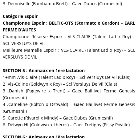
3 .Demoiselle (Bambam x Brett) – Gaec Dubos (Grumesnil)
Catégorie Espoir
Championne Espoir : BELTIC-OTS (Stormatc x Gordon) – EARL
FERME D’AUTES
Championne Réserve Espoir : VLS-CLAIRE (Talent Lad x Roy) –
SCL VERSLUYS DE VIL
Meilleure Mamelle Espoir : VLS-CLAIRE (Talent Lad x Roy) – SCL
VERSLUYS DE VIL
SECTION 5 : Animaux en 1ère lactation
1+mm .Vls-Claire (Talent Lad x Roy) – Scl Versluys De Vil (Clais)
2 .Vls-Coline (Goldwyn x Roy) – Scl Versluys De Vil (Clais)
3 .Danish (Pagewire x Trent) – Gaec Baillivet Ferme Genesis
(Grumesnil)
4 .Cameline (Bolton x Ostwald) – Gaec Baillivet Ferme Genesis
(Grumesnil)
5 .Carette (Rivarol x Mindy) – Gaec Dubos (Grumesnil)
6 .Delwyn Hf (Goldwyn x Lheros) – Gaec Fretigny (Pissy Poville)
SECTION 6 : Animaux en 1ère lactation