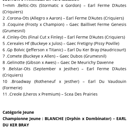
1+mm .Beltic-Ots (Stormatic x Gordon) – Earl Ferme D’Autes
(Criquiers)
2 .Corona-Ots (Allegro x Aaron) – Earl Ferme D’Autes (Criquiers)
3 .Coquine (Frosty x Champion) – Gaec Baillivet Ferme Genesis
(Grumesnil)
4 .Cinley-Ots (Final Cut x Finley) – Earl Ferme D’Autes (Criquiers)
5 .Cereales Hf (Buckeye x Julos) – Gaec Fretigny (Pissy Poville)
6 .Gp Bolvic (Jefferson x Titanic) – Earl Du Ker Bray (Haudricourt)
7 .Comete (Buckeye x Allen) – Gaec Dubos (Grumesnil)
8 .Gelinotte (Gibson x Awes) – Gaec De Meurichy Davenne
9 .Belstar-Ots (September x Jesther) – Earl Ferme D’Autes
(Criquiers)
10 .Broadway (Rotheneuf x Jesther) – Earl Du Vaudouin
(Formerie)
11 .Creole (Lheros x Premium) – Scea Des Prairies
Catégorie Jeune
Championne Jeune : BLANCHE (Orphin x Dombinator) – EARL
DU KER BRAY