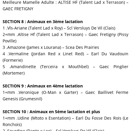
Meilleure Mamelle Adulte : ALTISE HF (Talent Lad x Terrason) –
GAEC FRETIGNY
SECTION 8 : Animaux en 3ème lactation
1 .Vls-Ariane (Talent Lad x Roy) – Scl Versluys De Vil (Clais)
2+mm .Altise Hf (Talent Lad x Terrason) – Gaec Fretigny (Pissy
Poville)
3 .Amazone (James x Lourana) – Scea Des Prairies
4 .Vermaline (Jordan Red x Linet Red) – Earl Du Vaudouin
(Formerie)
5 .Amandinette (Terceira x Mouthbel) – Gaec Pinglier
(Mortemer)
SECTION 9 : Animaux en 4ème lactation
1+mm .Veronique (O-Man x Garter) – Gaec Baillivet Ferme
Genesis (Grumesnil)
SECTION 10 : Animaux en 5ème lactation et plus
1+mm .Udine (Mtoto x Esentation) – Earl Du Fosse Des Rois (Le
Ronchois)
2 .Sourdine (Dante x Lee) – Scl Versluys De Vil (Clais)