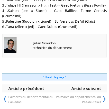
3 .Tulipe Hf (Terrason x High Test) – Gaec Fretigny (Pissy Poville)
4 .Saison (Lee x Storm) – Gaec Baillivet Ferme Genesis
(Grumesnil)
5 .Palestine (Rudolph x Lionel) – Scl Versluys De Vil (Clais)
6 .Tana (Allen x Jed) – Gaec Dubos (Grumesnil)
Julien Giroudon,
technicien du département
^ Haut de page ^
Article précédent
Article suivant
‹
›
Palmarès du départemental du
Palmarès du départemental du
Calvados
Pas-de-Calais