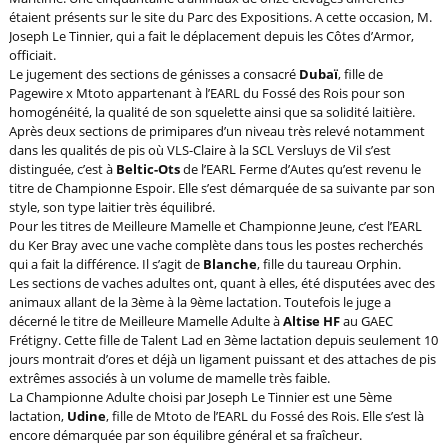
étaient présents sur le site du Parc des Expositions. A cette occasion, M.
Joseph Le Tinnier, qui a fait le déplacement depuis les Côtes d’Armor,
officiait.
Le jugement des sections de génisses a consacré
Dubaï
, fille de
Pagewire x Mtoto appartenant à l’EARL du Fossé des Rois pour son
homogénéité, la qualité de son squelette ainsi que sa solidité laitière.
Après deux sections de primipares d’un niveau très relevé notamment
dans les qualités de pis où VLS-Claire à la SCL Versluys de Vil s’est
distinguée, c’est à
Beltic-Ots
de l’EARL Ferme d’Autes qu’est revenu le
titre de Championne Espoir. Elle s’est démarquée de sa suivante par son
style, son type laitier très équilibré.
Pour les titres de Meilleure Mamelle et Championne Jeune, c’est l’EARL
du Ker Bray avec une vache complète dans tous les postes recherchés
qui a fait la différence. Il s’agit de
Blanche
, fille du taureau Orphin.
Les sections de vaches adultes ont, quant à elles, été disputées avec des
animaux allant de la 3ème à la 9ème lactation. Toutefois le juge a
décerné le titre de Meilleure Mamelle Adulte à
Altise HF
au GAEC
Frétigny. Cette fille de Talent Lad en 3ème lactation depuis seulement 10
jours montrait d’ores et déjà un ligament puissant et des attaches de pis
extrêmes associés à un volume de mamelle très faible.
La Championne Adulte choisi par Joseph Le Tinnier est une 5ème
lactation,
Udine
, fille de Mtoto de l’EARL du Fossé des Rois. Elle s’est là
encore démarquée par son équilibre général et sa fraîcheur.