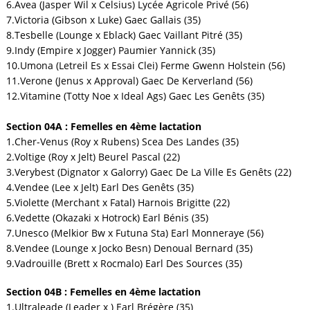
6.Avea (Jasper Wil x Celsius) Lycée Agricole Privé (56)
7.Victoria (Gibson x Luke) Gaec Gallais (35)
8.Tesbelle (Lounge x Eblack) Gaec Vaillant Pitré (35)
9.Indy (Empire x Jogger) Paumier Yannick (35)
10.Umona (Letreil Es x Essai Clei) Ferme Gwenn Holstein (56)
11.Verone (Jenus x Approval) Gaec De Kerverland (56)
12.Vitamine (Totty Noe x Ideal Ags) Gaec Les Genêts (35)
Section 04A : Femelles en 4ème lactation
1.Cher-Venus (Roy x Rubens) Scea Des Landes (35)
2.Voltige (Roy x Jelt) Beurel Pascal (22)
3.Verybest (Dignator x Galorry) Gaec De La Ville Es Genêts (22)
4.Vendee (Lee x Jelt) Earl Des Genêts (35)
5.Violette (Merchant x Fatal) Harnois Brigitte (22)
6.Vedette (Okazaki x Hotrock) Earl Bénis (35)
7.Unesco (Melkior Bw x Futuna Sta) Earl Monneraye (56)
8.Vendee (Lounge x Jocko Besn) Denoual Bernard (35)
9.Vadrouille (Brett x Rocmalo) Earl Des Sources (35)
Section 04B : Femelles en 4ème lactation
1.Ultraleade (Leader x ) Earl Brégère (35)