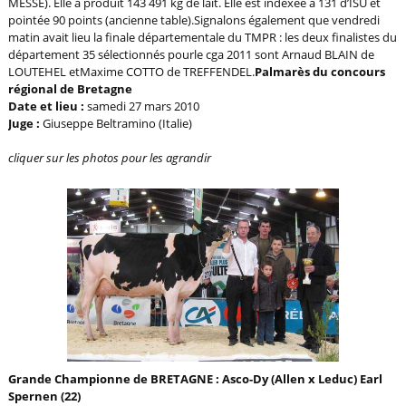
MESSE). Elle a produit 143 491 kg de lait. Elle est indexée à 131 d’ISU et
pointée 90 points (ancienne table).
Signalons également que vendredi
matin avait lieu la finale départementale du TMPR : les deux finalistes du
département 35 sélectionnés pourle cga 2011 sont Arnaud BLAIN de
LOUTEHEL etMaxime COTTO de TREFFENDEL.
Palmarès du concours
régional de Bretagne
Date et lieu :
samedi 27 mars 2010
Juge :
Giuseppe Beltramino (Italie)
cliquer sur les photos pour les agrandir
Grande Championne de BRETAGNE : Asco-Dy (Allen x Leduc) Earl
Spernen (22)