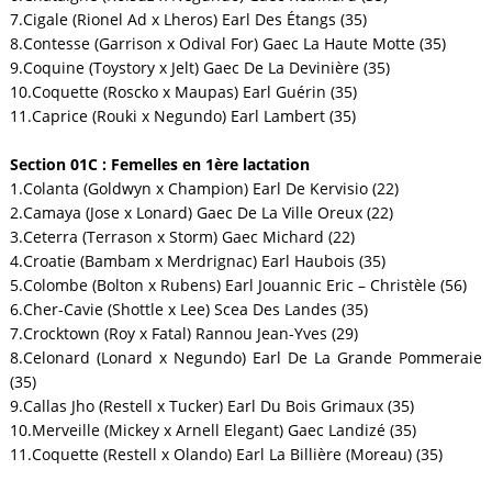
7.Cigale (Rionel Ad x Lheros) Earl Des Étangs (35)
8.Contesse (Garrison x Odival For) Gaec La Haute Motte (35)
9.Coquine (Toystory x Jelt) Gaec De La Devinière (35)
10.Coquette (Roscko x Maupas) Earl Guérin (35)
11.Caprice (Rouki x Negundo) Earl Lambert (35)
Section 01C : Femelles en 1ère lactation
1.Colanta (Goldwyn x Champion) Earl De Kervisio (22)
2.Camaya (Jose x Lonard) Gaec De La Ville Oreux (22)
3.Ceterra (Terrason x Storm) Gaec Michard (22)
4.Croatie (Bambam x Merdrignac) Earl Haubois (35)
5.Colombe (Bolton x Rubens) Earl Jouannic Eric – Christèle (56)
6.Cher-Cavie (Shottle x Lee) Scea Des Landes (35)
7.Crocktown (Roy x Fatal) Rannou Jean-Yves (29)
8.Celonard (Lonard x Negundo) Earl De La Grande Pommeraie
(35)
9.Callas Jho (Restell x Tucker) Earl Du Bois Grimaux (35)
10.Merveille (Mickey x Arnell Elegant) Gaec Landizé (35)
11.Coquette (Restell x Olando) Earl La Billière (Moreau) (35)