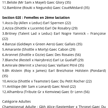
11.Belote (Mr Sam x Mayel) Gaec Glory (35)
12.Bambine (Rouki x Negundo) Gaec CouéMédard (35)
Section 02E : Femelles en 2ème lactation
1.Asco-Dy (Allen x Leduc) Earl Spernen (22)
2.Aziza (Shottle x Lucente) Earl De Rosabry (29)
3.Britney (Talent Lad x Leduc) Earl Nogre Yannick – Françoise
(22)
4.Banzai (Goldwyn x Green Aero) Gaec Gallais (35)
5.Amarante (Shottle x Morty) Gaec Cabon (29)
6.Aronnet (Shottle x Ozzie) Gaec Des Rosaies (56)
7.Blanche (Restell x Hairybreiz) Earl Le Guelaff (29)
8.Amirale (Merinit x Lheros) Gaec Vaillant Pitré (35)
9.Bh Alstein (Roy x James) Earl Breizhoise Holstein (Pondard)
(35)
10.Anicia (Shottle x Teamster) Gaec Du Petit Rocher (22)
11.Antilope (Mr Sam x Lonard) Gaec Nivol (22)
12.Alhambra (Tribute Gr x Kemview) Gaec Er Lenn (56)
Catégorie Adultes
Championnat Adulte : Gbh Alice (September x Throne) Gaec Du