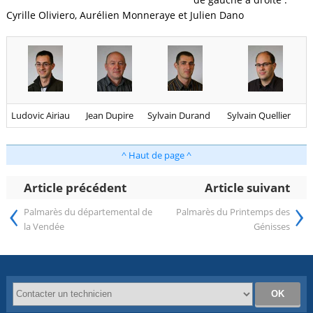
Cyrille Oliviero, Aurélien Monneraye et Julien Dano
Ludovic Airiau
Jean Dupire
Sylvain Durand
Sylvain Quellier
^ Haut de page ^
Article précédent
Article suivant
‹
›
Palmarès du départemental de
Palmarès du Printemps des
la Vendée
Génisses