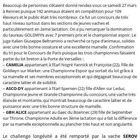
Beaucoup de personnes s’étaient donné rendez-vous ce samedi 27 mars
à Rennes puisque 192 animaux étaient en compétition pour 109
éleveurs et le public était très nombreux .
Ce fut un concours de très
haut niveau surtout dans les sections de jeunes vaches et
particulièrement en 2eme lactation. On a pu remarquer la domination
du taureau GOLDWYN avec 7 premiers prix et le championnat espoir. Le
juge italien Giuseppe Beltramino a recherché ce type d’animaux, solides
avec une très bonne ossature et une excellente mamelle .Confirmation
du tri pour le Concours de Paris puisque les trois championnes faisaient
partie du lot breton à la Porte de Versailles :
–
CAMELIA
appartenant à l’Earl Nogré Yannick et Françoise (22), fille de
Goldwyn sur Marker, une Championne Espoir qui sortait du lot grâce à
sa mamelle et ses membres exceptionnels et qui dégageait beaucoup de
caractère laitier et de solidité.
–
ASCO-DY
appartenant à l’Earl Spernen (22) fille d’Allen sur Leduc,
Championne Jeune et Grande Championne du concours, une vache très
élancée et montante, qui montrait beaucoup de caractère laitier et de
puissance avec une très bonne structure de mamelle.
–
GBH ALICE
appartenant au Gaec du Boennec (29) fille de September
sur Throne, Championne Adulte en 3ème lactation qui a fait la différence
par sa mamelle exceptionnelle au plancher très haut et son angularité.
Le challenge longévité a été remporté par la vache
SEROV