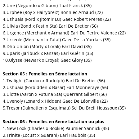
2.Une (Negundo x Gibbon) Tual Franck (35)
3.Urphee (Roy x Hairybreiz) Bonniec Arnaud (22)
4.Ushuaia (Ford x Jitomir Lu) Gaec Robert Frères (22)
5.Ulivia (Bond x Festin Sta) Earl De Bretier (56)
6.Urgence (Merchant x Armand) Earl Du Tertre Valence (22)
7.Urceole (Merchant x Fatal) Gaec De La Yardais (35)
8.Dhp Union (Morty x Lorak) Earl David (35)
9.Uparis (Jaribuck x Fanzas) Earl Guérin (35)
10.Ulysse (Newark x Eroyal) Gaec Glory (35)
Section 05 : Femelles en 5ème lactation
1.Twilight (Gordon x Rudolph) Earl De Bretier (56)
2.Ushuaia (Forbidden x Basar) Earl Monneraye (56)
3.Ulotte (Aaron x Futuna Sta) Querrant Gilbert (56)
4.Uvenoly (Lonard x Hidden) Gaec De Léonville (22)
5.Tresor (Dalmatien x Esquimau) Scl Du Breil Houssoux (35)
Section 06 : Femelles en 6ème lactation ou plus
1.New Look (Charles x Bookie) Paumier Yannick (35)
2.Trinite (Locust x Guarani) Earl Haubois (35)