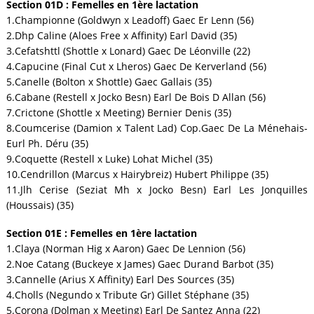
Section 01D : Femelles en 1ère lactation
1.Championne (Goldwyn x Leadoff) Gaec Er Lenn (56)
2.Dhp Caline (Aloes Free x Affinity) Earl David (35)
3.Cefatshttl (Shottle x Lonard) Gaec De Léonville (22)
4.Capucine (Final Cut x Lheros) Gaec De Kerverland (56)
5.Canelle (Bolton x Shottle) Gaec Gallais (35)
6.Cabane (Restell x Jocko Besn) Earl De Bois D Allan (56)
7.Crictone (Shottle x Meeting) Bernier Denis (35)
8.Coumcerise (Damion x Talent Lad) Cop.Gaec De La Ménehais-
Eurl Ph. Déru (35)
9.Coquette (Restell x Luke) Lohat Michel (35)
10.Cendrillon (Marcus x Hairybreiz) Hubert Philippe (35)
11.Jlh Cerise (Seziat Mh x Jocko Besn) Earl Les Jonquilles
(Houssais) (35)
Section 01E : Femelles en 1ère lactation
1.Claya (Norman Hig x Aaron) Gaec De Lennion (56)
2.Noe Catang (Buckeye x James) Gaec Durand Barbot (35)
3.Cannelle (Arius X Affinity) Earl Des Sources (35)
4.Cholls (Negundo x Tribute Gr) Gillet Stéphane (35)
5.Corona (Dolman x Meeting) Earl De Santez Anna (22)