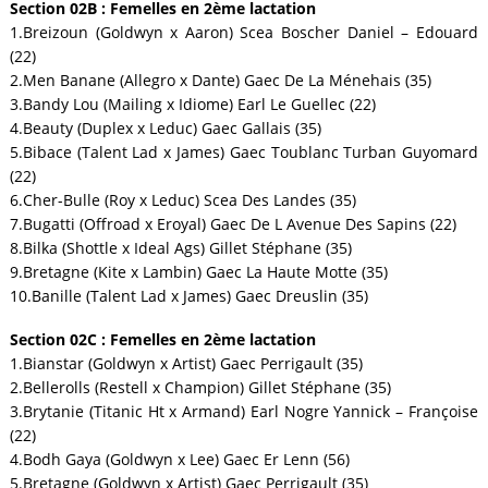
Section 02B : Femelles en 2ème lactation
1.Breizoun (Goldwyn x Aaron) Scea Boscher Daniel – Edouard
(22)
2.Men Banane (Allegro x Dante) Gaec De La Ménehais (35)
3.Bandy Lou (Mailing x Idiome) Earl Le Guellec (22)
4.Beauty (Duplex x Leduc) Gaec Gallais (35)
5.Bibace (Talent Lad x James) Gaec Toublanc Turban Guyomard
(22)
6.Cher-Bulle (Roy x Leduc) Scea Des Landes (35)
7.Bugatti (Offroad x Eroyal) Gaec De L Avenue Des Sapins (22)
8.Bilka (Shottle x Ideal Ags) Gillet Stéphane (35)
9.Bretagne (Kite x Lambin) Gaec La Haute Motte (35)
10.Banille (Talent Lad x James) Gaec Dreuslin (35)
Section 02C : Femelles en 2ème lactation
1.Bianstar (Goldwyn x Artist) Gaec Perrigault (35)
2.Bellerolls (Restell x Champion) Gillet Stéphane (35)
3.Brytanie (Titanic Ht x Armand) Earl Nogre Yannick – Françoise
(22)
4.Bodh Gaya (Goldwyn x Lee) Gaec Er Lenn (56)
5.Bretagne (Goldwyn x Artist) Gaec Perrigault (35)