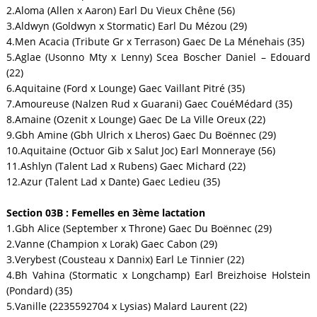
2.Aloma (Allen x Aaron) Earl Du Vieux Chêne (56)
3.Aldwyn (Goldwyn x Stormatic) Earl Du Mézou (29)
4.Men Acacia (Tribute Gr x Terrason) Gaec De La Ménehais (35)
5.Aglae (Usonno Mty x Lenny) Scea Boscher Daniel – Edouard
(22)
6.Aquitaine (Ford x Lounge) Gaec Vaillant Pitré (35)
7.Amoureuse (Nalzen Rud x Guarani) Gaec CouéMédard (35)
8.Amaine (Ozenit x Lounge) Gaec De La Ville Oreux (22)
9.Gbh Amine (Gbh Ulrich x Lheros) Gaec Du Boënnec (29)
10.Aquitaine (Octuor Gib x Salut Joc) Earl Monneraye (56)
11.Ashlyn (Talent Lad x Rubens) Gaec Michard (22)
12.Azur (Talent Lad x Dante) Gaec Ledieu (35)
Section 03B : Femelles en 3ème lactation
1.Gbh Alice (September x Throne) Gaec Du Boënnec (29)
2.Vanne (Champion x Lorak) Gaec Cabon (29)
3.Verybest (Cousteau x Dannix) Earl Le Tinnier (22)
4.Bh Vahina (Stormatic x Longchamp) Earl Breizhoise Holstein
(Pondard) (35)
5.Vanille (2235592704 x Lysias) Malard Laurent (22)