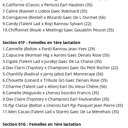
6.Californie (Classic x Pertuis) Earl Haubois (35)
7.Caline (Ravivet x Lideo) Gaec Robinard (35)
8.Corriganne (Restell x Wizard) Gaec De L Ourmet (56)
9.Candy (Talent Lad x Roy) Rannou Sylvain (22)
10.Chiffonnet (Rouki x Meeting) Gaec Gouablin Peucet (35)
Section 01F : Femelles en 1ère lactation
1.Cannelle (Bolton x Ford) Rannou Jean-Yves (29)
2.Capucine (Norman Hig x Aaron) Gaec Denais Rose (35)
3.Cigale (Talent Lad x Juraky) Gaec De La Chaise (35)
4.Dav Claris (Toystory x Champion) Gaec Du Petit Rocher (22)
5.Chantilly (Radical x Jarny Jabo) Earl Monneraye (56)
6.Chouette (Lonard x Tribute Gr) Gaec Denais Rose (35)
7.Charme (Talent Lad x Allen) Earl Du Vieux Chêne (56)
8.Camelle (Negundo x Lheros) Sourdin Francis (35)
9.Dav Claire (Toystory x Champion) Earl Foulvandier (35)
10.Pjp Classe (Bolton x Lheros) Earl Pjp Pasquet Jean Pierre (35)
11.Men Cacao (Talent Lad x Storm) Gaec De La Ménehais (35)
Section 01G : Femelles en 1ère lactation