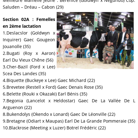
Meilleure Mamelle Jeune : Berenice (Goldwyn x Negundo) Cop.
Saluden – Dréau – Cabon (29)
Section 02A : Femelles
en 2ème lactation
1.Deslacslor (Goldwyn x
Inquirer) Gaec Gougeon
Jouanolle (35)
2.Bugati (Roy x Aaron)
Earl Du Vieux Chêne (56)
3.Cher-Bazil (Ford x Lee)
Scea Des Landes (35)
4.Biquette (Buckeye x Lee) Gaec Michard (22)
5.Brevetee (Restell x Ford) Gaec Denais Rose (35)
6.Belette (Rouki x Okazaki) Earl Bénis (35)
7.Begonia (Lancelot x Heldostar) Gaec De La Vallée De L
Arguenon (22)
8.Bukendolys (Okendo x Lonard) Gaec De Léonville (22)
9.Bretagne (Odiart x Maupas) Earl De La Grande Pommeraie (35)
10.Blackrose (Meeting x Luzer) Botrel Frédéric (22)