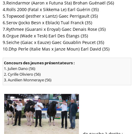
3.Reindarmor (Aaron x Futuna Sta) Brohan Guénaël (56)
4.Rolls 2000 (Fatal x Sikkema Le) Earl Guérin (35)
5.Topwood (Jesther x Lantz) Gaec Perrigault (35)
6.Serov (Jocko Besn x Eblack) Tual Franck (35)
7.Rythmee (Guarani x Eroyal) Gaec Denais Rose (35)
8.Orgue (Wade x Tesk) Earl Des Étangs (35)
9.Seiche (Gaiac x Eauze) Gaec Gouablin Peucet (35)
10.Dhp Perle (Italie Mas x Janze Moun) Earl David (35)
Concours des jeunes présentateurs :
1. Julien Dano (56)
2. Cyrille Oliviero (56)
3. Aurélien Monneraye (56)
de gauche à droite :