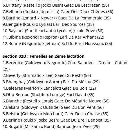
6.Brittany (Restell x Jocko Besn) Gaec De Lescrezan (56)
7.Bellinda (Rouki x Jitomir Lu) Gaec Des Deux Chênes (56)
8.Bartine (Lonard x Newark) Gaec De La Pommeraie (35)
9.Bengale (Rouki x Lysias) Earl Des Sources (35)
10.Bayshot (Shottle x Lantz) Lycée Agricole Privé (56)
11.Bibine (Rexondi x Repron) Earl De Ker Arhant (22)
12.Bonne (Negundo x Jetman) Scl Du Breil Houssoux (35)
Section 02D : Femelles en 2ème lactation
1.Berenice (Goldwyn x Negundo) Cop. Saluden – Dréau – Cabon
(29)
2.Beverly (Stormatic x Lee) Gaec Du Resto (56)
3.Bhanghay (Goldwyn x Aaron) Earl Du Mézou (29)
4.Baleares (Marion x Lancelot) Gaec Du Bois (22)
5.Dhp Bernod (Shottle x Lounge) Earl David (35)
6.Blanche (Restell x Lorak) Gaec De Métairie Neuve (56)
7.Bakara (Goldwyn x Outside) Gaec Du Bon Vent (56)
8.Belstar (Goldwyn x Merchant) Gaec De La Chaise (35)
9.Berline (Rouki x Jocko Besn) Gaec Du Breil Benoist (35)
10.Bugatti (Mr Sam x Bond) Rannou Jean-Yves (29)