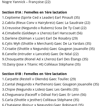
Nogre Yannick – Françoise (22)
Section 01A : Femelles en 1ère lactation
1.Ceptieme (Spirte Ced x Leader) Earl Pinault (35)
2.Cabila (Rieux Conv x Hairybreiz) Gaec La Saudraie (22)
3.Creusoise (Negundo x Rubens) Scea De Ty Coat (22)
4.Cimabelle (Goldwyn x Lheros) Earl Harscouët (56)
5.Darlene (Dolman x Luzer) Earl De Rosabry (29)
6.Cytis Wyh (Shottle x Merchant) Gaec De La Yardais (35)
7.Croatie (Shottle x Negundo) Gaec Gougeon Jouanolle (35)
8.Canelle (Intruder x Lancelot) Gaec De Néal (22)
9.Chouquette (Rionel Ad x Lheros) Earl Des Étangs (35)
10.Daisy (Jose x Titanic Ht) Colléaux Stéphane (35)
Section 01B : Femelles en 1ère lactation
1.Carpatte (Restell x Okendo) Gaec Toullec (29)
2.Cantal (Negundo x Parthenon) Gaec Gougeon Jouanolle (35)
3.Chipie (Negundo x Lideo) Gaec Les Genêts (35)
4.Cheguevara (Faceoff x Odival For) Gaec Er Lenn (56)
5.Carla (Shottle x Jesther) Colléaux Stéphane (35)
6.Chataigne (Roisuz x Negundo) Gaec Robinard (35)