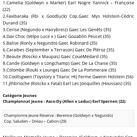
1.Camelia (Goldwyn x Marker) Earl Nogre Yannick – Françoise
(22)
2.Favibaraka (Fbi x Goodluck) Cop.Gaec Mys Holstein-Cédric
Durand (35)
3.Cerise (Negundo x Hairybreiz) Gaec Les Genêts (35)
4.Dav Choc (Velpo Luce x ) Gaec Gouablin Peucet (35)
5.Balise (Ronly x Negundo) Gaec Robinard (35)
6.Caraibes (September x Terrason) Gaec De Pléroz (35)
7.Beaute (Roscko x Maupas) Gaec CouéMédard (35)
8.Cande (Goldwyn x Longchamp) Gaec De La Chaise (35)
9.Colombe (Rouki x Lounge) Gaec De La Pommeraie (35)
10.Coollsgwen (Toystory x Titanic Ht) Ferme Gwenn Holstein (56)
11.Jlhbrioche (Roscko x Fatal) Earl Les Jonquilles (Houssais) (35)
Catégorie Jeunes
Championnat Jeune : Asco-Dy (Allen x Leduc) Earl Spernen (22)
Championne Jeune Réserve : Berenice (Goldwyn x Negundo)
Cop. Saluden – Dréau – Cabon (29)