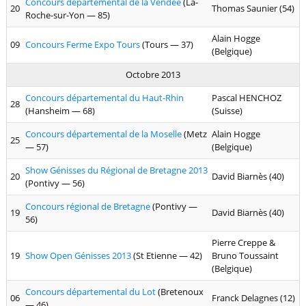
Concours départemental de la Vendée
(La-
20
Thomas Saunier (54)
Roche-sur-Yon — 85)
Alain Hogge
09
Concours Ferme Expo Tours
(Tours — 37)
(Belgique)
Octobre 2013
Concours départemental du Haut-Rhin
Pascal HENCHOZ
28
(Hansheim — 68)
(Suisse)
Concours départemental de la Moselle
(Metz
Alain Hogge
25
— 57)
(Belgique)
Show Génisses du Régional de Bretagne 2013
20
David Biarnès (40)
(Pontivy — 56)
Concours régional de Bretagne
(Pontivy —
19
David Biarnès (40)
56)
Pierre Creppe &
19
Show Open Génisses 2013
(St Etienne — 42)
Bruno Toussaint
(Belgique)
Concours départemental du Lot
(Bretenoux
06
Franck Delagnes (12)
— 46)