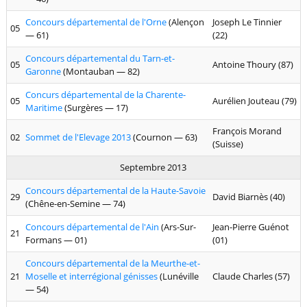
Concours départemental de l'Orne
(Alençon
Joseph Le Tinnier
05
— 61)
(22)
Concours départemental du Tarn-et-
05
Antoine Thoury (87)
Garonne
(Montauban — 82)
Concurs départemental de la Charente-
05
Aurélien Jouteau (79)
Maritime
(Surgères — 17)
François Morand
02
Sommet de l'Elevage 2013
(Cournon — 63)
(Suisse)
Septembre 2013
Concours départemental de la Haute-Savoie
29
David Biarnès (40)
(Chêne-en-Semine — 74)
Concours départemental de l'Ain
(Ars-Sur-
Jean-Pierre Guénot
21
Formans — 01)
(01)
Concours départemental de la Meurthe-et-
21
Moselle et interrégional génisses
(Lunéville
Claude Charles (57)
— 54)