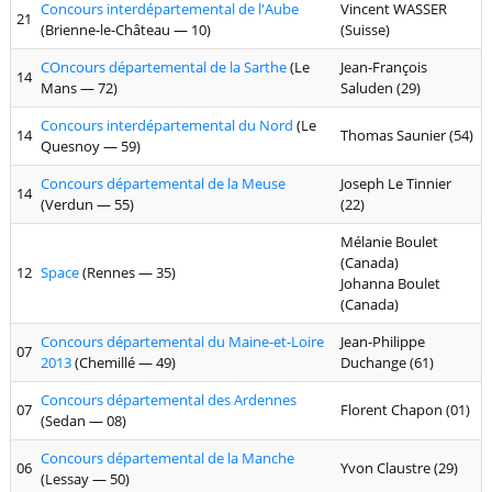
Concours interdépartemental de l'Aube
Vincent WASSER
21
(Brienne-le-Château — 10)
(Suisse)
COncours départemental de la Sarthe
(Le
Jean-François
14
Mans — 72)
Saluden (29)
Concours interdépartemental du Nord
(Le
14
Thomas Saunier (54)
Quesnoy — 59)
Concours départemental de la Meuse
Joseph Le Tinnier
14
(Verdun — 55)
(22)
Mélanie Boulet
(Canada)
12
Space
(Rennes — 35)
Johanna Boulet
(Canada)
Concours départemental du Maine-et-Loire
Jean-Philippe
07
2013
(Chemillé — 49)
Duchange (61)
Concours départemental des Ardennes
07
Florent Chapon (01)
(Sedan — 08)
Concours départemental de la Manche
06
Yvon Claustre (29)
(Lessay — 50)