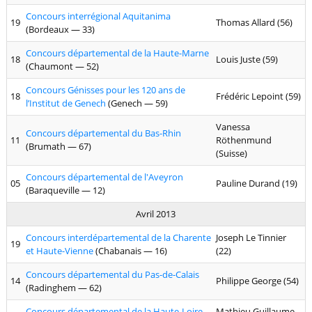
Concours interrégional Aquitanima
19
Thomas Allard (56)
(Bordeaux — 33)
Concours départemental de la Haute-Marne
18
Louis Juste (59)
(Chaumont — 52)
Concours Génisses pour les 120 ans de
18
Frédéric Lepoint (59)
l’Institut de Genech
(Genech — 59)
Vanessa
Concours départemental du Bas-Rhin
11
Röthenmund
(Brumath — 67)
(Suisse)
Concours départemental de l'Aveyron
05
Pauline Durand (19)
(Baraqueville — 12)
Avril 2013
Concours interdépartemental de la Charente
Joseph Le Tinnier
19
et Haute-Vienne
(Chabanais — 16)
(22)
Concours départemental du Pas-de-Calais
14
Philippe George (54)
(Radinghem — 62)
Concours départemental de la Haute-Loire
Mathieu Guillaume