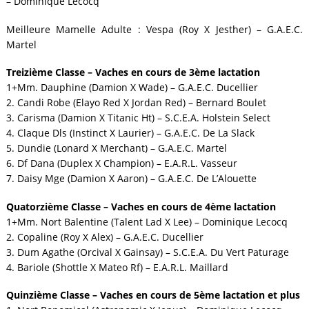
– Dominique Lecocq
Meilleure Mamelle Adulte : Vespa (Roy X Jesther) – G.A.E.C.
Martel
Treizième Classe – Vaches en cours de 3ème lactation
1+Mm. Dauphine (Damion X Wade) – G.A.E.C. Ducellier
2. Candi Robe (Elayo Red X Jordan Red) – Bernard Boulet
3. Carisma (Damion X Titanic Ht) – S.C.E.A. Holstein Select
4. Claque Dls (Instinct X Laurier) – G.A.E.C. De La Slack
5. Dundie (Lonard X Merchant) – G.A.E.C. Martel
6. Df Dana (Duplex X Champion) – E.A.R.L. Vasseur
7. Daisy Mge (Damion X Aaron) – G.A.E.C. De L’Alouette
Quatorzième Classe – Vaches en cours de 4ème lactation
1+Mm. Nort Balentine (Talent Lad X Lee) – Dominique Lecocq
2. Copaline (Roy X Alex) – G.A.E.C. Ducellier
3. Dum Agathe (Orcival X Gainsay) – S.C.E.A. Du Vert Paturage
4. Bariole (Shottle X Mateo Rf) – E.A.R.L. Maillard
Quinzième Classe – Vaches en cours de 5ème lactation et plus