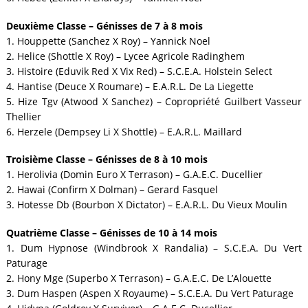
Deuxième Classe – Génisses de 7 à 8 mois
1. Houppette (Sanchez X Roy) – Yannick Noel
2. Helice (Shottle X Roy) – Lycee Agricole Radinghem
3. Histoire (Eduvik Red X Vix Red) – S.C.E.A. Holstein Select
4. Hantise (Deuce X Roumare) – E.A.R.L. De La Liegette
5. Hize Tgv (Atwood X Sanchez) – Copropriété Guilbert Vasseur
Thellier
6. Herzele (Dempsey Li X Shottle) – E.A.R.L. Maillard
Troisième Classe – Génisses de 8 à 10 mois
1. Herolivia (Domin Euro X Terrason) – G.A.E.C. Ducellier
2. Hawai (Confirm X Dolman) – Gerard Fasquel
3. Hotesse Db (Bourbon X Dictator) – E.A.R.L. Du Vieux Moulin
Quatrième Classe – Génisses de 10 à 14 mois
1. Dum Hypnose (Windbrook X Randalia) – S.C.E.A. Du Vert
Paturage
2. Hony Mge (Superbo X Terrason) – G.A.E.C. De L’Alouette
3. Dum Haspen (Aspen X Royaume) – S.C.E.A. Du Vert Paturage