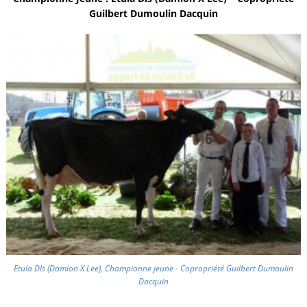
Guilbert Dumoulin Dacquin
Etula Dls (Damion X Lee), Championne jeune - Copropriété Guilbert Dumoulin
Dacquin