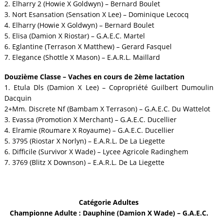
2. Elharry 2 (Howie X Goldwyn) – Bernard Boulet
3. Nort Esansation (Sensation X Lee) – Dominique Lecocq
4. Elharry (Howie X Goldwyn) – Bernard Boulet
5. Elisa (Damion X Riostar) – G.A.E.C. Martel
6. Eglantine (Terrason X Matthew) – Gerard Fasquel
7. Elegance (Shottle X Mason) – E.A.R.L. Maillard
Douzième Classe – Vaches en cours de 2ème lactation
1. Etula Dls (Damion X Lee) – Copropriété Guilbert Dumoulin
Dacquin
2+Mm. Discrete Nf (Bambam X Terrason) – G.A.E.C. Du Wattelot
3. Evassa (Promotion X Merchant) – G.A.E.C. Ducellier
4. Elramie (Roumare X Royaume) – G.A.E.C. Ducellier
5. 3795 (Riostar X Norlyn) – E.A.R.L. De La Liegette
6. Difficile (Survivor X Wade) – Lycee Agricole Radinghem
7. 3769 (Blitz X Downson) – E.A.R.L. De La Liegette
Catégorie Adultes
Championne Adulte : Dauphine (Damion X Wade) – G.A.E.C.