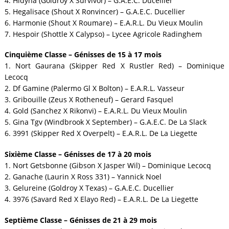
4. Hidyna (Goldroy X Survivor) – G.A.E.C. Ducellier
5. Hegalisace (Shout X Ronvincer) – G.A.E.C. Ducellier
6. Harmonie (Shout X Roumare) – E.A.R.L. Du Vieux Moulin
7. Hespoir (Shottle X Calypso) – Lycee Agricole Radinghem
Cinquième Classe – Génisses de 15 à 17 mois
1. Nort Gaurana (Skipper Red X Rustler Red) – Dominique
Lecocq
2. Df Gamine (Palermo Gl X Bolton) – E.A.R.L. Vasseur
3. Gribouille (Zeus X Rotheneuf) – Gerard Fasquel
4. Gold (Sanchez X Rikonvi) – E.A.R.L. Du Vieux Moulin
5. Gina Tgv (Windbrook X September) – G.A.E.C. De La Slack
6. 3991 (Skipper Red X Overpelt) – E.A.R.L. De La Liegette
Sixième Classe – Génisses de 17 à 20 mois
1. Nort Getsbonne (Gibson X Jasper Wil) – Dominique Lecocq
2. Ganache (Laurin X Ross 331) – Yannick Noel
3. Gelureine (Goldroy X Texas) – G.A.E.C. Ducellier
4. 3976 (Savard Red X Elayo Red) – E.A.R.L. De La Liegette
Septième Classe – Génisses de 21 à 29 mois