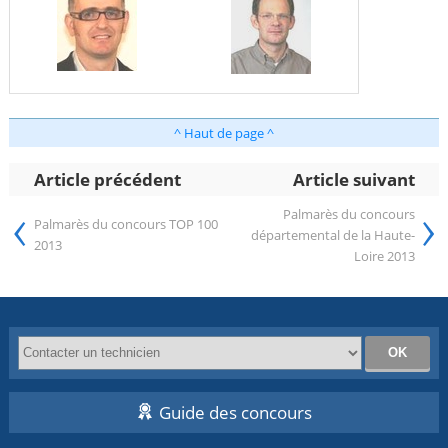
^ Haut de page ^
Article précédent
Article suivant
‹
›
Palmarès du concours
Palmarès du concours TOP 100
départemental de la Haute-
2013
Loire 2013
Guide des concours