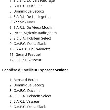
1. S.C.E.A. Du Vert Paturage
2. G.A.E.C. Ducellier
3. Dominique Lecocq
4. E.A.R.L. De La Liegette
5. Yannick Noel
6. E.A.R.L. Du Vieux Moulin
7. Lycee Agricole Radinghem
8. S.C.E.A. Holstein Select
9. G.A.E.C. De La Slack
10. G.A.E.C. De L’Alouette
11. Gerard Fasquel
12. E.A.R.L. Vasseur
Bannière du Meilleur Exposant Senior :
1. Bernard Boulet
2. Dominique Lecocq
3. G.A.E.C. Ducellier
4. S.C.E.A. Holstein Select
5. E.A.R.L. Vasseur
6. G.A.E.C. De La Slack