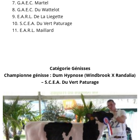
7. G.A.E.C. Martel
8. G.A.E.C. Du Wattelot
9. E.A.R.L. De La Liegette
10. S.C.E.A. Du Vert Paturage
11. E.A.R.L. Maillard
Catégorie Génisses
Championne génisse : Dum Hypnose (Windbrook X Randalia)
– S.C.E.A. Du Vert Paturage