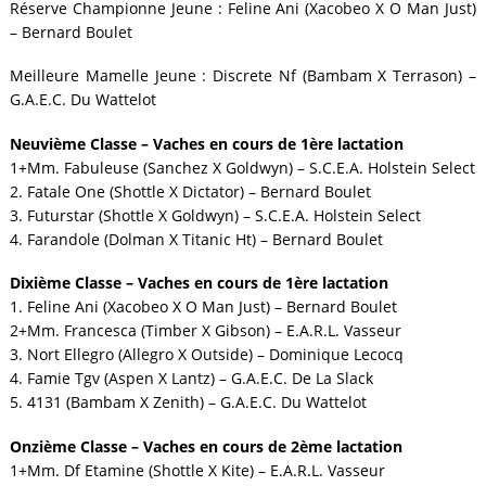
Réserve Championne Jeune : Feline Ani (Xacobeo X O Man Just)
– Bernard Boulet
Meilleure Mamelle Jeune : Discrete Nf (Bambam X Terrason) –
G.A.E.C. Du Wattelot
Neuvième Classe – Vaches en cours de 1ère lactation
1+Mm. Fabuleuse (Sanchez X Goldwyn) – S.C.E.A. Holstein Select
2. Fatale One (Shottle X Dictator) – Bernard Boulet
3. Futurstar (Shottle X Goldwyn) – S.C.E.A. Holstein Select
4. Farandole (Dolman X Titanic Ht) – Bernard Boulet
Dixième Classe – Vaches en cours de 1ère lactation
1. Feline Ani (Xacobeo X O Man Just) – Bernard Boulet
2+Mm. Francesca (Timber X Gibson) – E.A.R.L. Vasseur
3. Nort Ellegro (Allegro X Outside) – Dominique Lecocq
4. Famie Tgv (Aspen X Lantz) – G.A.E.C. De La Slack
5. 4131 (Bambam X Zenith) – G.A.E.C. Du Wattelot
Onzième Classe – Vaches en cours de 2ème lactation
1+Mm. Df Etamine (Shottle X Kite) – E.A.R.L. Vasseur