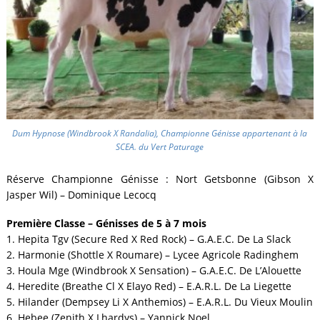
Dum Hypnose (Windbrook X Randalia), Championne Génisse appartenant à la
SCEA. du Vert Paturage
Réserve Championne Génisse : Nort Getsbonne (Gibson X
Jasper Wil) – Dominique Lecocq
Première Classe – Génisses de 5 à 7 mois
1. Hepita Tgv (Secure Red X Red Rock) – G.A.E.C. De La Slack
2. Harmonie (Shottle X Roumare) – Lycee Agricole Radinghem
3. Houla Mge (Windbrook X Sensation) – G.A.E.C. De L’Alouette
4. Heredite (Breathe Cl X Elayo Red) – E.A.R.L. De La Liegette
5. Hilander (Dempsey Li X Anthemios) – E.A.R.L. Du Vieux Moulin
6. Hebee (Zenith X Lhardys) – Yannick Noel