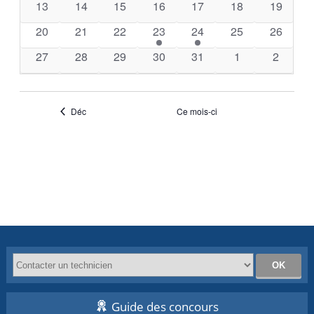
0
0
0
0
0
0
0
13
14
15
16
17
18
19
évènements
évènements
évènements
évènements
évènements
évènements
évèneme
0
0
0
1
1
0
0
20
21
22
23
24
25
26
évènements
évènements
évènements
évènement
évènement
évènements
évèneme
0
0
0
0
0
0
0
27
28
29
30
31
1
2
évènements
évènements
évènements
évènements
évènements
évènements
évènem
Déc
Ce mois-ci
Guide des concours