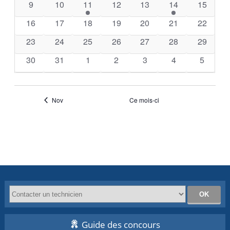
0
0
1
0
0
1
0
9
10
11
12
13
14
15
évènements
évènements
évènement
évènements
évènements
évènement
évèneme
0
0
0
0
0
0
0
16
17
18
19
20
21
22
évènements
évènements
évènements
évènements
évènements
évènements
évèneme
0
0
0
0
0
0
0
23
24
25
26
27
28
29
évènements
évènements
évènements
évènements
évènements
évènements
évèneme
0
0
0
0
0
0
0
30
31
1
2
3
4
5
évènements
évènements
évènements
évènements
évènements
évènements
évènem
Nov
Ce mois-ci
Guide des concours