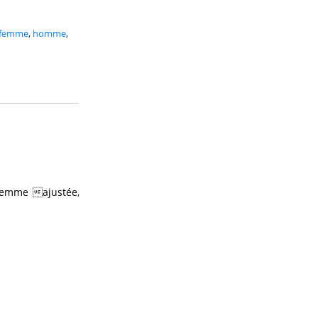
femme
,
homme
,
femme ajustée,