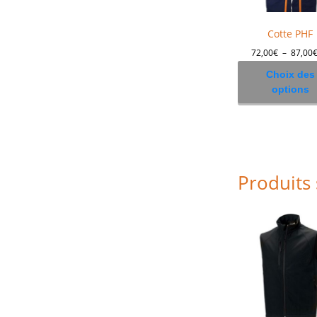
Cotte PHF
72,00
€
–
87,00
Choix des
options
Produits 