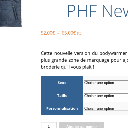
PHF Ne
Plage
52,00
€
–
65,00
€
ttc
de
prix :
Cette nouvelle version du bodywarmer
52,00€
plus grande zone de marquage pour ajo
à
broderie qu’il vous plait !
65,00€
Sexe
Taille
Personnalisation
quantité
Ajouter au panier