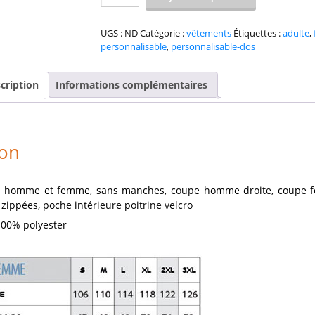
de
Bodywarmer
PHF
UGS :
ND
Catégorie :
vêtements
Étiquettes :
adulte
,
New
personnalisable
,
personnalisable-dos
cription
Informations complémentaires
ion
 homme et femme, sans manches, coupe homme droite, coupe 
zippées, poche intérieure poitrine velcro
100% polyester