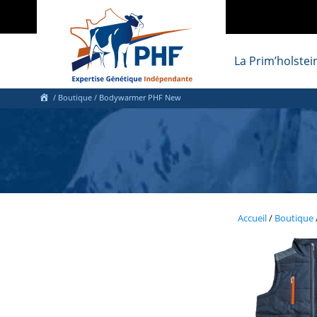
La Prim’holstei
/
Boutique
/ Bodywarmer PHF New
Accueil
/
Boutique