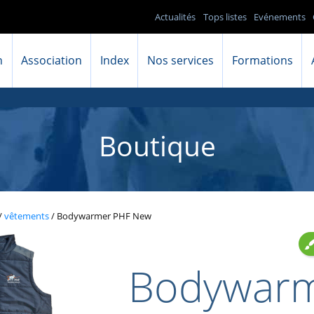
Actualités
Tops listes
Evénements
n
Association
Index
Nos services
Formations
Boutique
/
vêtements
/ Bodywarmer PHF New
Bodywar