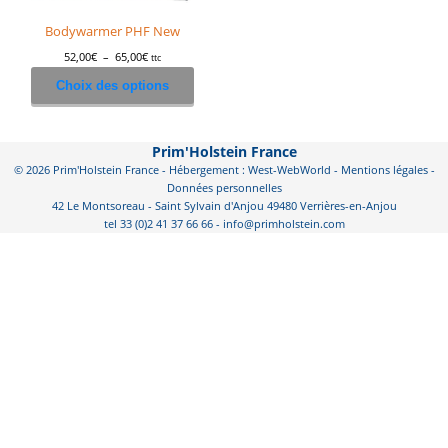
Bodywarmer PHF New
Plage
52,00
€
–
65,00
€
ttc
Ce
de
Choix des options
produit
prix :
a
52,00€
plusieurs
à
variations.
Prim'Holstein France
65,00€
Les
© 2026 Prim'Holstein France - Hébergement : West-WebWorld -
Mentions légales
-
options
Données personnelles
42 Le Montsoreau - Saint Sylvain d'Anjou 49480 Verrières-en-Anjou
peuvent
tel 33 (0)2 41 37 66 66 - info@primholstein.com
être
choisies
sur
la
page
du
produit