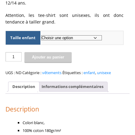
12/14 ans.
Attention, les tee-shirt sont unisexes, ils ont donc
tendance à tailler grand.
Taille enfant
quantité
Ajouter au panier
de
Tee-
shirt
UGS :
ND
Catégorie :
vêtements
Étiquettes :
enfant
,
unisexe
(enfant)
Holstein
Description
Informations complémentaires
#1
Description
Colori blanc,
100% coton 180gr/m²