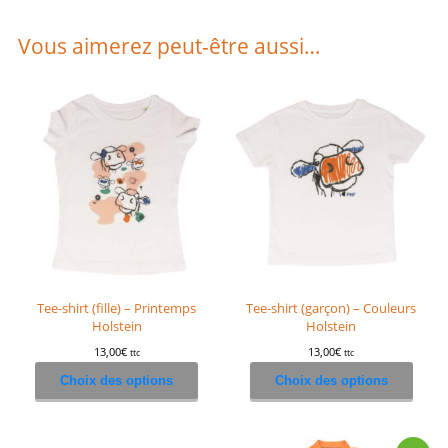
Vous aimerez peut-être aussi…
Tee-shirt (fille) – Printemps
Tee-shirt (garçon) – Couleurs
Holstein
Holstein
13,00
€
13,00
€
ttc
ttc
Ce
Ce
Choix des options
Choix des options
produit
produ
a
a
plusieurs
plusie
variations.
variat