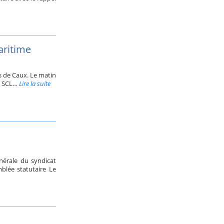
aritime
ys de Caux. Le matin
la SCL…
Lire la suite
énérale du syndicat
lée statutaire Le