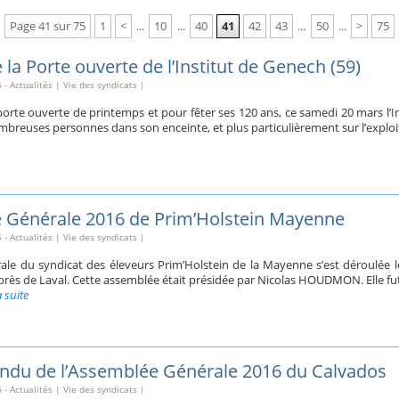
Page 41 sur 75
1
<
...
10
...
40
41
42
43
...
50
...
>
75
la Porte ouverte de l’Institut de Genech (59)
6
-
Actualités
|
Vie des syndicats
|
 porte ouverte de printemps et pour fêter ses 120 ans, ce samedi 20 mars l’I
nombreuses personnes dans son enceinte, et plus particulièrement sur l’expl
 Générale 2016 de Prim’Holstein Mayenne
6
-
Actualités
|
Vie des syndicats
|
le du syndicat des éleveurs Prim’Holstein de la Mayenne s’est déroulée l
 près de Laval. Cette assemblée était présidée par Nicolas HOUDMON. Elle fut
a suite
ndu de l’Assemblée Générale 2016 du Calvados
6
-
Actualités
|
Vie des syndicats
|