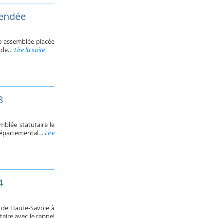
Vendée
ne assemblée placée
s de…
Lire la suite
8
mblée statutaire le
erdépartemental…
Lire
4
n de Haute-Savoie à
aire avec le rappel