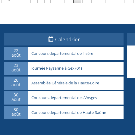
Calendrier
22
Concours départemental de l'Isère
août
23
Journée Paysanne à Gex (01)
août
26
Assemblée Générale de la Haute-Loire
août
30
Concours départemental des Vosges
août
30
Concours départemental de Haute-Saône
août