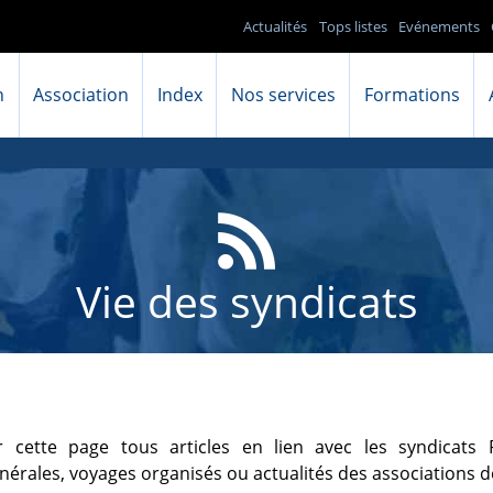
Actualités
Tops listes
Evénements
n
Association
Index
Nos services
Formations
Vie des syndicats
 cette page tous articles en lien avec les syndicats P
érales, voyages organisés ou actualités des associations d