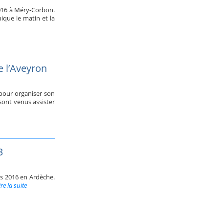
2016 à Méry-Corbon.
ique le matin et la
 l’Aveyron
 pour organiser son
sont venus assister
3
rs 2016 en Ardèche.
ire la suite