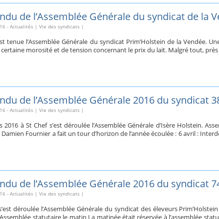
du de l’Assemblée Générale du syndicat de la 
16
-
Actualités
|
Vie des syndicats
|
est tenue l’Assemblée Générale du syndicat Prim’Holstein de la Vendée. U
 certaine morosité et de tension concernant le prix du lait. Malgré tout, prè
du de l’Assemblée Générale 2016 du syndicat 3
16
-
Actualités
|
Vie des syndicats
|
 2016 à St Chef s’est déroulée l’Assemblée Générale d’Isère Holstein. Asse
 Damien Fournier a fait un tour d’horizon de l’année écoulée : 6 avril : Int
du de l’Assemblée Générale 2016 du syndicat 7
16
-
Actualités
|
Vie des syndicats
|
 s’est déroulée l’Assemblée Générale du syndicat des éleveurs Prim’Holstei
ssemblée statutaire le matin La matinée était réservée à l’assemblée statut