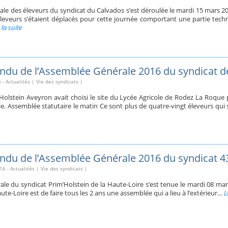
le des éleveurs du syndicat du Calvados s’est déroulée le mardi 15 mars 
leveurs s’étaient déplacés pour cette journée comportant une partie techn
 la suite
du de l’Assemblée Générale 2016 du syndicat de
6
-
Actualités
|
Vie des syndicats
|
Holstein Aveyron avait choisi le site du Lycée Agricole de Rodez La Roque
. Assemblée statutaire le matin Ce sont plus de quatre-vingt éleveurs qui 
du de l’Assemblée Générale 2016 du syndicat 4
16
-
Actualités
|
Vie des syndicats
|
le du syndicat Prim’Holstein de la Haute-Loire s’est tenue le mardi 08 ma
aute-Loire est de faire tous les 2 ans une assemblée qui a lieu à l’extérieur…
L