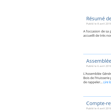
Résumé de 
Publié le
8 avril 201
A l’occasion de sa
accueilli de très 
Assemblée
Publié le
6 avril 201
L’Assemblée Généra
Bois de l’Huisserie
de rappeler…
Lire l
Compte-re
Publié le
4 avril 201