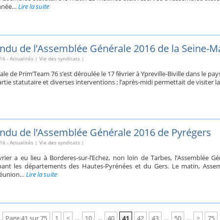
’année…
Lire la suite
du de l’Assemblée Générale 2016 de la Seine-M
16
-
Actualités
|
Vie des syndicats
|
e de Prim’Team 76 s’est déroulée le 17 février à Ypreville-Biville dans le pa
artie statutaire et diverses interventions ; l’après-midi permettait de visiter 
du de l’Assemblée Générale 2016 de Pyrégers
16
-
Actualités
|
Vie des syndicats
|
rier a eu lieu à Borderes-sur-l’Echez, non loin de Tarbes, l’Assemblée G
nt les départements des Hautes-Pyrénées et du Gers. Le matin, Assemb
 réunion…
Lire la suite
Page 41 sur 75
1
<
...
10
...
40
41
42
43
...
50
...
>
75