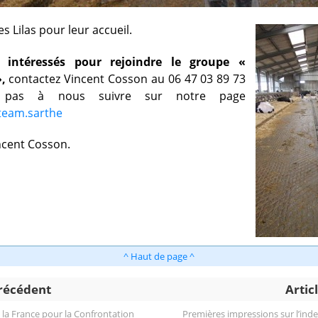
es Lilas pour leur accueil.
 intéressés pour rejoindre le groupe «
,
contactez Vincent Cosson au 06 47 03 89 73
z pas à nous suivre sur notre page
team.sarthe
ncent Cosson.
^ Haut de page ^
précédent
Artic
t la France pour la Confrontation
Premières impressions sur l’inde