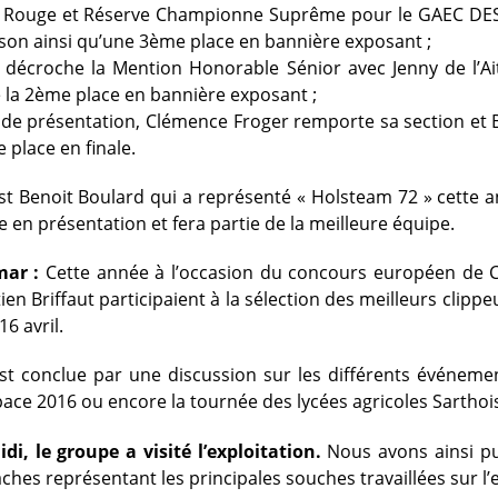
Rouge et Réserve Championne Suprême pour le GAEC DES 
arson ainsi qu’une 3ème place en bannière exposant ;
décroche la Mention Honorable Sénior avec Jenny de l’Ait
e la 2ème place en bannière exposant ;
de présentation, Clémence Froger remporte sa section et B
 place en finale.
st Benoit Boulard qui a représenté « Holsteam 72 » cette an
 en présentation et fera partie de la meilleure équipe.
mar :
Cette année à l’occasion du concours européen de C
ien Briffaut participaient à la sélection des meilleurs clippe
16 avril.
st conclue par une discussion sur les différents événemen
ace 2016 ou encore la tournée des lycées agricoles Sarthoi
idi, le groupe a visité l’exploitation.
Nous avons ainsi p
ches représentant les principales souches travaillées sur l’e