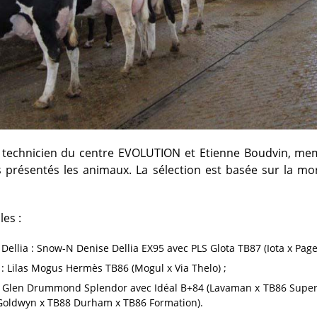
, technicien du centre EVOLUTION et Etienne Boudvin, mem
 présentés les animaux. La sélection est basée sur la mo
les :
 Dellia : Snow-N Denise Dellia EX95 avec PLS Glota TB87 (Iota x Page
 : Lilas Mogus Hermès TB86 (Mogul x Via Thelo) ;
e Glen Drummond Splendor avec Idéal B+84 (Lavaman x TB86 Supe
Goldwyn x TB88 Durham x TB86 Formation).