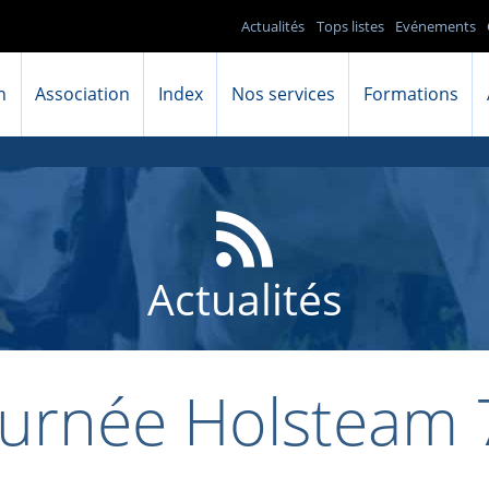
Actualités
Tops listes
Evénements
n
Association
Index
Nos services
Formations
Actualités
ournée Holsteam 