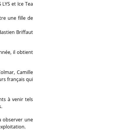
LYS et Ice Tea
re une fille de
astien Briffaut
née, il obtient
olmar, Camille
urs français qui
ts à venir tels
s.
u observer une
xploitation.