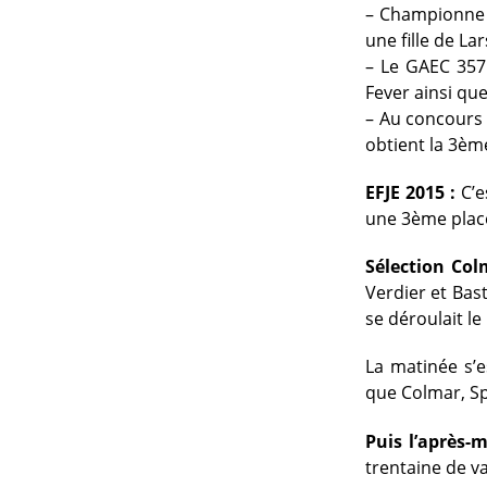
– Championne 
une fille de L
– Le GAEC 357 
Fever ainsi qu
– Au concours 
obtient la 3ème
EFJE 2015 :
C’e
une 3ème place
Sélection Col
Verdier et Bast
se déroulait le 
La matinée s’e
que Colmar, Sp
Puis l’après-m
trentaine de va