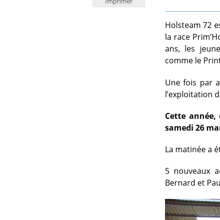
Imprimer
Holsteam 72 es
la race Prim’Ho
ans, les jeun
comme le Print
Une fois par a
l’exploitation
Cette année, 
samedi 26 mar
La matinée a é
5 nouveaux ad
Bernard et Pa