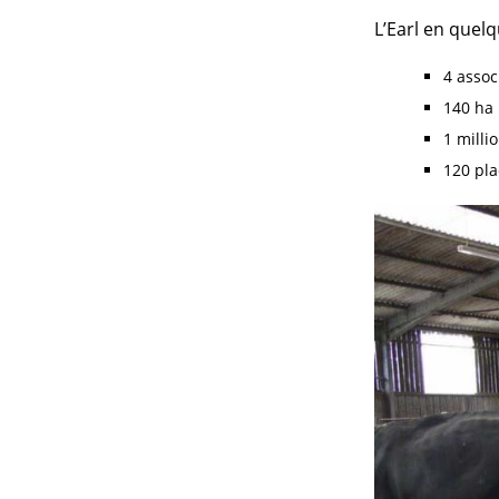
L’Earl en quelq
4 assoc
140 ha
1 milli
120 pla