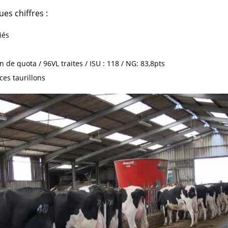
ues chiffres :
iés
on de quota / 96VL traites / ISU : 118 / NG: 83,8pts
ces taurillons