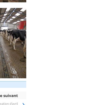
le suivant
›
xation d’avril