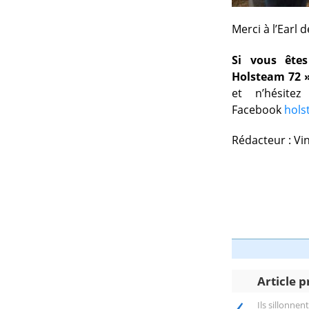
Merci à l’Earl d
Si vous êtes
Holsteam 72 »
et n’hésite
Facebook
hols
Rédacteur : Vi
Article 
‹
Ils sillonnen