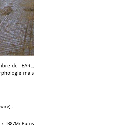
bre de l’EARL,
rphologie mais
wire) ;
r x TB87Mr Burns