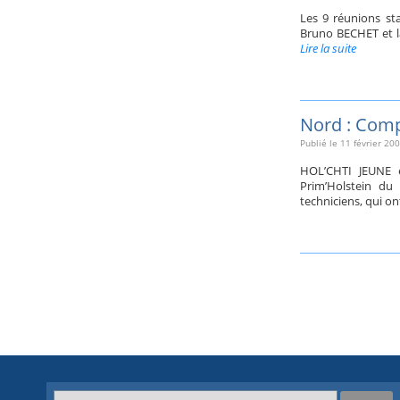
Les 9 réunions sta
Bruno BECHET et la
Lire la suite
Nord : Comp
Publié le
11 février 20
HOL’CHTI JEUNE e
Prim’Holstein du
techniciens, qui 