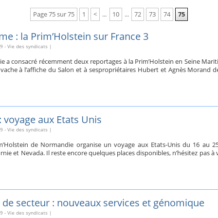
Page 75 sur 75
1
<
...
10
...
72
73
74
75
me : la Prim’Holstein sur France 3
09
-
Vie des syndicats
|
 a consacré récemment deux reportages à la Prim’Holstein en Seine Mariti
a vache à l’affiche du Salon et à sespropriétaires Hubert et Agnès Morand d
 voyage aux Etats Unis
09
-
Vie des syndicats
|
m’Holstein de Normandie organise un voyage aux Etats-Unis du 16 au 25
rnie et Nevada. Il reste encore quelques places disponibles, n’hésitez pas à
de secteur : nouveaux services et génomique
09
-
Vie des syndicats
|