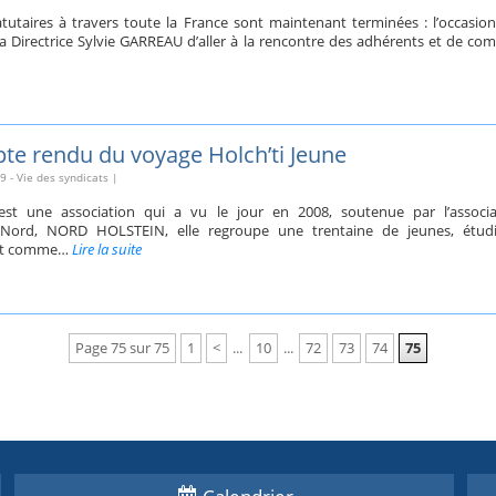
tutaires à travers toute la France sont maintenant terminées : l’occasio
 Directrice Sylvie GARREAU d’aller à la rencontre des adhérents et de co
te rendu du voyage Holch’ti Jeune
09
-
Vie des syndicats
|
st une association qui a vu le jour en 2008, soutenue par l’associa
 Nord, NORD HOLSTEIN, elle regroupe une trentaine de jeunes, étudi
ont comme…
Lire la suite
Page 75 sur 75
1
<
...
10
...
72
73
74
75