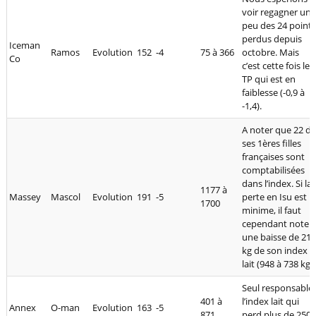
voir regagner un
peu des 24 points
perdus depuis
Iceman
Ramos
Evolution
152
-4
75 à 366
octobre. Mais
Co
c’est cette fois le
TP qui est en
faiblesse (-0,9 à
-1,4).
A noter que 22 de
ses 1ères filles
françaises sont
comptabilisées
dans l’index. Si la
1177 à
Massey
Mascol
Evolution
191
-5
perte en Isu est
1700
minime, il faut
cependant noter
une baisse de 210
kg de son index
lait (948 à 738 kg).
Seul responsable 
401 à
l’index lait qui
Annex
O-man
Evolution
163
-5
871
perd plus de 250