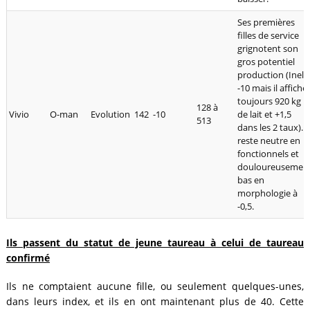
Ses premières
filles de service
grignotent son
gros potentiel
production (Inel
-10 mais il affiche
toujours 920 kg
128 à
Vivio
O-man
Evolution
142
-10
de lait et +1,5
513
dans les 2 taux). Il
reste neutre en
fonctionnels et
douloureusemen
bas en
morphologie à
-0,5.
Ils passent du statut de jeune taureau à celui de taureau
confirmé
Ils ne comptaient aucune fille, ou seulement quelques-unes,
dans leurs index, et ils en ont maintenant plus de 40. Cette