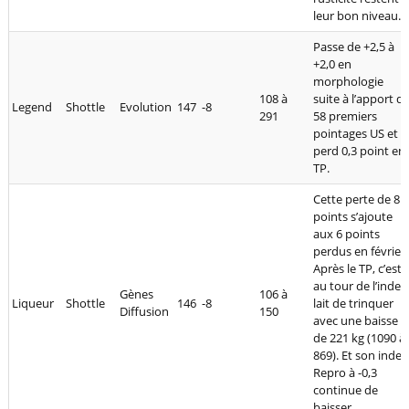
leur bon niveau.
Passe de +2,5 à
+2,0 en
morphologie
108 à
suite à l’apport d
Legend
Shottle
Evolution
147
-8
291
58 premiers
pointages US et
perd 0,3 point en
TP.
Cette perte de 8
points s’ajoute
aux 6 points
perdus en février.
Après le TP, c’est
au tour de l’index
Gènes
106 à
Liqueur
Shottle
146
-8
lait de trinquer
Diffusion
150
avec une baisse
de 221 kg (1090 à
869). Et son index
Repro à -0,3
continue de
baisser.