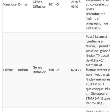
Gènes
2150 à
Vaucluse
O-man
161
+5
au contraire du
Diffusion
4340
poste
reproduction
(même si
progression de
-0,9 à -0,6).
Passé lui aussi
confirmé en
février, il prend 6
pts d’Inel grâce à
l’index TP passé
de -0,3 à +0,1.
Mamelle et
Gènes
Cieske
Bolton
158
+2
67 à 77
format restent de
Diffusion
bon niveau mais
l’index membres 
+0,3 est plus
quelconque. Plus
améliorateur en
STMA (+1,1) qu’en
Repro (+0,1).
Nous espérions l