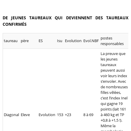
DE JEUNES TAUREAUX QUI DEVIENNENT DES TAUREAUX
CONFIRMÉS
postes
taureau
père
ES
Isu
Evolution
Evol.NBF
responsables
La preuve que
les jeunes
taureaux
peuvent aussi
voir leurs index
s’envoler. Avec
de nombreuses
filles vêlées,
c’est l’index Inel
qui gagne 19
points (lait 161
Diagonal
Eleve
Evolution
153
+23
8 à 69
à 460 kg et TP
+0,8 à +1,5 !).
Même la