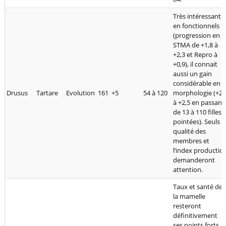
Très intéressant
en fonctionnels
(progression en
STMA de +1,8 à
+2,3 et Repro à
+0,9), il connait
aussi un gain
considérable en
Drusus
Tartare
Evolution
161
+5
54 à 120
morphologie (+2,
à +2,5 en passant
de 13 à 110 filles
pointées). Seuls l
qualité des
membres et
l’index productio
demanderont
attention.
Taux et santé de
la mamelle
resteront
définitivement
ses points forts,