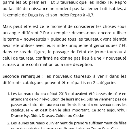
parmi les 50 premiers ! Et 3 taureaux que les index TP, Repro
ou facilité de naissance ne rendent pas facilement utilisables, à
l’exemple de Duga Isy et son index Repro à -0,7.
Mais peut-être est-ce le moment de considérer les choses sous
un angle différent ? Par exemple : devons-nous encore utiliser
le terme « nouveautés » puisque tous les taureaux vont bientôt
avoir été utilisés avec leurs index uniquement génomiques ? Et,
dans ce cas de figure, le passage de l’état de jeune taureau à
celui de taureau confirmé ne donne pas lieu à une « nouveauté
», mais à une confirmation ou à une déception.
Seconde remarque : les nouveaux taureaux à venir dans les
différents catalogues peuvent être répartis en 2 catégories :
Les taureaux du cru début 2013 qui avaient été laissés de côté en
attendant de voir l’évolution de leurs index. S’ils ne viennent pas de
passer au statut de taureau confirmé, ils sont « nouveaux dans les
catalogues », et c’est bien le plus important. Ce sont aujourd’hui
Drance Isy, Didot, Drusus, Colder ou Cieske
Les jeunes taureaux qui viennent de prendre suffisamment de filles
pour devenir des taureaux confirmés, tels que Coum Crac, Cael