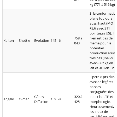
kg (771 à 516 kg).
Si la conformatio
plane toujours
aussi haut (MO
+3,6 avec 311
pointages US), il
758 à
n’en est pas de
Kolton
Shottle
Evolution
145
-6
043
même pour le
potentiel
production arrivé
très bas (Inel -9
avec -362 kg en
lait et -0,8 en TP.
Il perd 8 pts d’Inel
avec de légères
baisses
conjuguées des
Gènes
320 à
index lait, TP et
Angelo
O-man
159
-8
Diffusion
425
morphologie.
Heureusement,
les index de
rusticité restent à