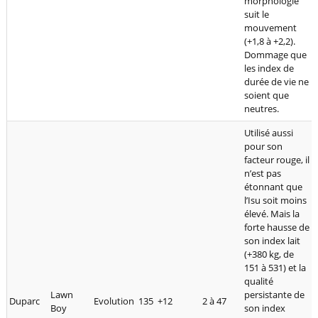
morphologie
suit le
mouvement
(+1,8 à +2,2).
Dommage que
les index de
durée de vie ne
soient que
neutres.
Utilisé aussi
pour son
facteur rouge, il
n’est pas
étonnant que
l’Isu soit moins
élevé. Mais la
forte hausse de
son index lait
(+380 kg, de
151 à 531) et la
qualité
Lawn
persistante de
Duparc
Evolution
135
+12
2 à 47
Boy
son index