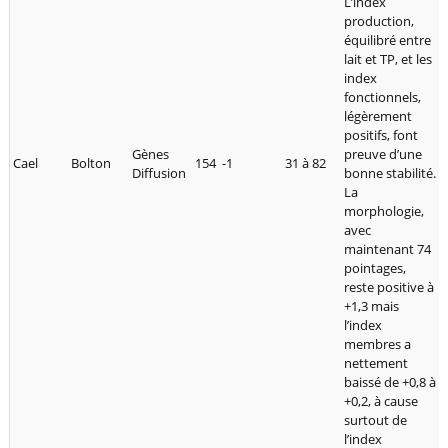
L’index
production,
équilibré entre
lait et TP, et les
index
fonctionnels,
légèrement
positifs, font
Gènes
preuve d’une
Cael
Bolton
154
-1
31 à 82
Diffusion
bonne stabilité.
La
morphologie,
avec
maintenant 74
pointages,
reste positive à
+1,3 mais
l’index
membres a
nettement
baissé de +0,8 à
+0,2, à cause
surtout de
l’index