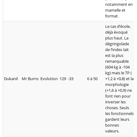
notamment en
mamelle et
format.
Le cas d’école,
déjà évoqué
plus haut. La
dégringolade
de l’index lait
est la plus
remarquable
(604 kg à -104
kg) mais le TP (
Dukanil
Mr Burns
Evolution
129
-33
6 à 50
+1,2 à +0,8) et la
morphologie
(+1,6 à +0,9) ne
font rien pour
inverser les
choses. Seuls
les fonctionnels
gardent leurs
bonnes
valeurs.