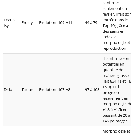
confirmé
seulement en
février, il fait son
Drance
entrée dans le
Frosty
Evolution
169
+11
44 à 79
Isy
Top 10 grâce à
des gains en
index lait,
morphologie et
reproduction.
Il confirme son
potentiel en
quantité de
matière grasse
(lait 834 kg et TB
+5,0). Et il
Didot
Tartare
Evolution
167
+8
97 à 168
progresse
légèrement en
morphologie (de
+1,3 à +1,5) en
passant de 20 à
145 pointages.
Morphologie et