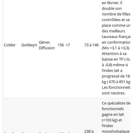
en février, il
double son
nombre de filles
contrôlées et se
place comme un
des meilleurs
taureaux français
Gènes
en conformation
Colder
Goldwyn
156
+7
73 à 146
Diffusion
(Mo +3,1 à +3,3).
Attention à sa
baisse en TP (-0,4
à -0,8) même si
l’index lait a
progressé de 181
kg ( 670 à 851 kg).
Les fonctionnels
sont neutres.
Ce spécialiste des
fonctionnels
gagne en lait
(+103 kg) et
l’index
238 à
morphologique