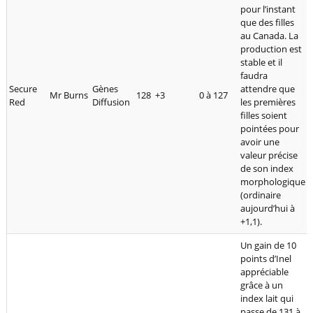
pour l’instant
que des filles
au Canada. La
production est
stable et il
faudra
Secure
Gènes
attendre que
Mr Burns
128
+3
0 à 127
Red
Diffusion
les premières
filles soient
pointées pour
avoir une
valeur précise
de son index
morphologique
(ordinaire
aujourd’hui à
+1,1).
Un gain de 10
points d’Inel
appréciable
grâce à un
index lait qui
passe de 131 à