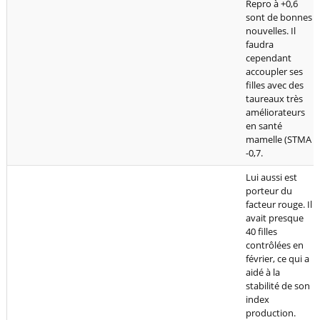
Repro à +0,6
sont de bonnes
nouvelles. Il
faudra
cependant
accoupler ses
filles avec des
taureaux très
améliorateurs
en santé
mamelle (STMA
-0,7.
Lui aussi est
porteur du
facteur rouge. Il
avait presque
40 filles
contrôlées en
février, ce qui a
aidé à la
stabilité de son
index
production.