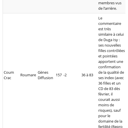
membres vus
de l’arrière.
Le
commentaire
est très
similaire à celui
de Duga Isy :
ses nouvelles
filles contrôlées
et pointées
apportent une
confirmation
Coum
Gènes
de la qualité de
Roumare
157
-2
36 à 83
Crac
Diffusion
ses index (avec
36 filles et un
CD de 83 dès
février, il
courait aussi
moins de
risques), sauf
pour le
domaine de la
fertilité (Repro