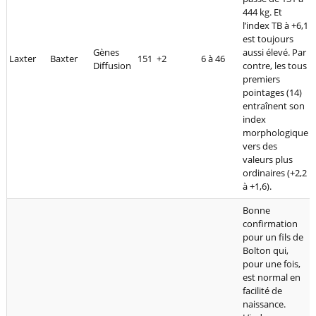
444 kg. Et
l’index TB à +6,1
est toujours
Gènes
aussi élevé. Par
Laxter
Baxter
151
+2
6 à 46
Diffusion
contre, les tous
premiers
pointages (14)
entraînent son
index
morphologique
vers des
valeurs plus
ordinaires (+2,2
à +1,6).
Bonne
confirmation
pour un fils de
Bolton qui,
pour une fois,
est normal en
facilité de
naissance.