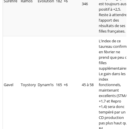
Surefire
Ramos
Evolution
182
+6
346
est toujours aussi
positif à +2,5.
Reste à attendre
l’apport des
résultats de ses
filles françaises.
L’index de ce
taureau confirmé
en février ne
prend que peu d
filles
supplémentaires.
Le gain dans les
index
Gavel
Toystory
Dynam’Is
165
+6
45 à 58
fonctionnels,
maintenant
excellents (STMA
+1,7 et Repro
+1,4) sera donc
tempéré par un
CD production
pas plus haut qu
84.