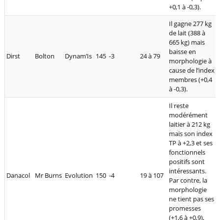
+0,1 à -0,3).
Il gagne 277 kg
de lait (388 à
665 kg) mais
baisse en
Dirst
Bolton
Dynam’Is
145
-3
24 à 79
morphologie à
cause de l’index
membres (+0,4
à -0,3).
Il reste
modérément
laitier à 212 kg
mais son index
TP à +2,3 et ses
fonctionnels
positifs sont
intéressants.
Danacol
Mr Burns
Evolution
150
-4
19 à 107
Par contre, la
morphologie
ne tient pas ses
promesses
(+1,6 à +0,9),