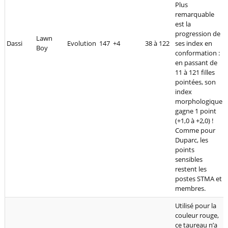
Plus
remarquable
est la
progression de
Lawn
Dassi
Evolution
147
+4
38 à 122
ses index en
Boy
conformation :
en passant de
11 à 121 filles
pointées, son
index
morphologique
gagne 1 point
(+1,0 à +2,0) !
Comme pour
Duparc, les
points
sensibles
restent les
postes STMA et
membres.
Utilisé pour la
couleur rouge,
ce taureau n’a