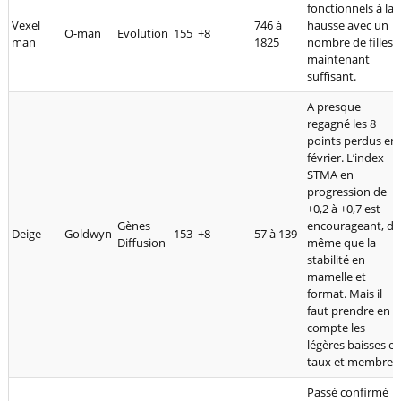
fonctionnels à la
Vexel
746 à
hausse avec un
O-man
Evolution
155
+8
man
1825
nombre de filles
maintenant
suffisant.
A presque
regagné les 8
points perdus en
février. L’index
STMA en
progression de
+0,2 à +0,7 est
Gènes
encourageant, de
Deige
Goldwyn
153
+8
57 à 139
Diffusion
même que la
stabilité en
mamelle et
format. Mais il
faut prendre en
compte les
légères baisses e
taux et membres
Passé confirmé