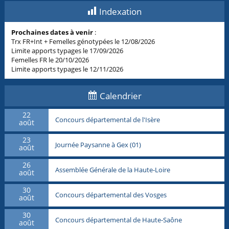
Indexation
Prochaines dates à venir
:
Trx FR+Int + Femelles génotypées le 12/08/2026
Limite apports typages le 17/09/2026
Femelles FR le 20/10/2026
Limite apports typages le 12/11/2026
Calendrier
22
Concours départemental de l'Isère
août
23
Journée Paysanne à Gex (01)
août
26
Assemblée Générale de la Haute-Loire
août
30
Concours départemental des Vosges
août
30
Concours départemental de Haute-Saône
août