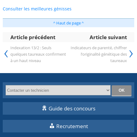
Consulter les meilleures génisses
^ Haut de page ^
Article précédent
Article suivant
‹
›
Indexation 13/2 : Seuls
Indicateurs de parenté, chiffrer
quelques taureaux confirment
l’originalité génétique des
à un haut niveau
taureaux
Guide des concours
Recrutement