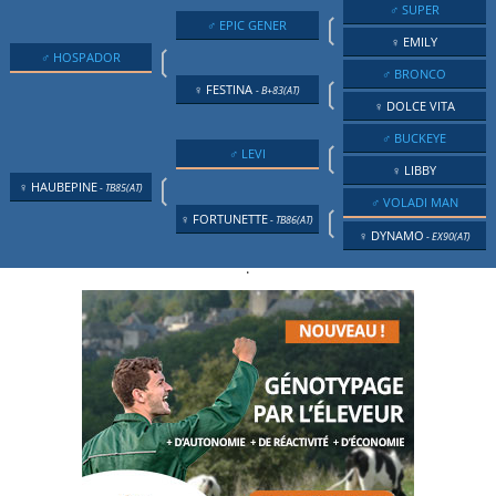
♂ SUPER
❲
♂ EPIC GENER
♀ EMILY
❲
♂ HOSPADOR
♂ BRONCO
❲
♀ FESTINA
- B+83(AT)
♀ DOLCE VITA
♂ BUCKEYE
❲
♂ LEVI
♀ LIBBY
❲
♀ HAUBEPINE
- TB85(AT)
♂ VOLADI MAN
❲
♀ FORTUNETTE
- TB86(AT)
♀ DYNAMO
- EX90(AT)
.