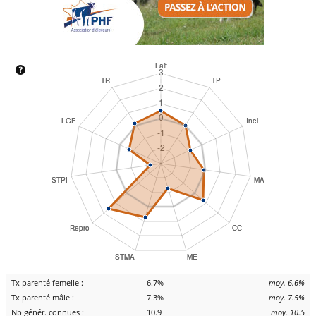
Tx parenté femelle :
6.7%
moy. 6.6%
Tx parenté mâle :
7.3%
moy. 7.5%
Nb génér. connues :
10.9
moy. 10.5