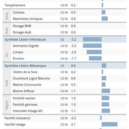
Te
mpérament
0.2
CD 95
Cel
lules
0.5
CD 95
Stma
Ma
mmites
cl
iniques
0.8
CD 95
D
osage
BHB
0.0
CD 95
Acet
D
osage
Acét
.
0.0
CD 95
S
ynthèse
L
ésion
I
nfectieuse
-3.2
CD
Der
matite Digitée
-3.3
CD 92
L
i
m
ace
-2.0
CD 92
SLI
Er
osion
-1.7
CD 92
S
ynthèse
L
ésion
M
écanique
0.6
CD
U
lcère de la
S
ole
0.2
CD 90
O
uverture
L
igne
B
lanche
0.6
CD 90
SLM
Bl
eime
C
irconscrite
0.5
CD 90
Bl
eime
D
iffuse
1.1
CD 90
Fer
tilité
v
aches
1.0
CD 95
Repro
Fer
tilité
g
énisses
1.0
CD 95
Intervalle
V
elage
IA1
1.1
CD 95
Facilité
nai
ssance
-0.2
CD 95
Facilité
vel
age
2.1
CD 95