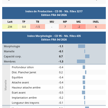
Index de Production - CD 95 - Nb. filles 3217
Edition FRA 04/2026
Lait
TP
TB
MU
MP
MG
INEL
234
0.0
-1.5
-
7
-2
6
Index Morphologie - CD 95 - Nb. filles 435
Edition FRA 04/2026
Mo
rphologie
-1.1
Ma
melle
-0.1
C
apacité
c
orp.
0.7
Me
mbres
-1.3
P
rofondeur
s
illon
-0.4
Dist.
P
lancher
J
arret
0.2
Eq
uilibre
-0.4
Mamelle
A
ttache
a
vant
-0.4
H
auteur
a
ttache arrière
-0.3
E
cart
a
vant
-0.5
I
mplantation
a
rrière
-0.2
L
ongueur des
t
rayons
-0.1