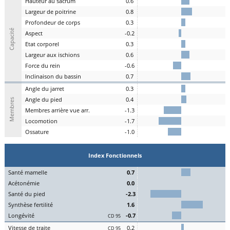
H
auteur au
s
acrum
0.6
L
argeur de
p
oitrine
0.8
P
rofondeur de
c
orps
0.3
Capacité
A
spe
c
t
-0.2
E
tat
c
orporel
0.3
Largeur aux
is
chions
0.6
F
orce du
r
ein
-0.6
I
nclinaison du
b
assin
0.7
A
ngle du
j
arret
0.3
Angle du
pi
ed
0.4
Membres
M
embres a
r
rière vue arr.
-1.3
Lo
comotion
-1.7
Os
sature
-1.0
Index Fonctionnels
S
an
t
é
ma
melle
0.7
Acét
onémie
0.0
S
an
t
é du
pi
ed
-2.3
Synthèse
fert
ilité
1.6
L
on
g
évité
-0.7
CD 95
Vitesse de
tr
aite
0.2
CD 95