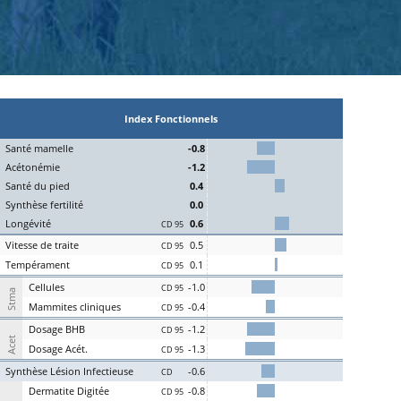
Index Fonctionnels
S
an
t
é
ma
melle
-0.8
Acét
onémie
-1.2
S
an
t
é du
pi
ed
0.4
Synthèse
fert
ilité
0.0
L
on
g
évité
0.6
CD 95
Vitesse de
tr
aite
0.5
CD 95
Te
mpérament
0.1
CD 95
Cel
lules
-1.0
CD 95
Stma
Ma
mmites
cl
iniques
-0.4
CD 95
D
osage
BHB
-1.2
CD 95
Acet
D
osage
Acét
.
-1.3
CD 95
S
ynthèse
L
ésion
I
nfectieuse
-0.6
CD
Der
matite Digitée
-0.8
CD 95