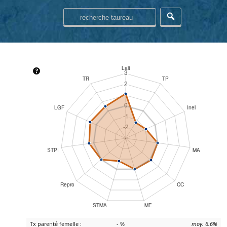
Tx parenté femelle :
- %
moy. 6.6%