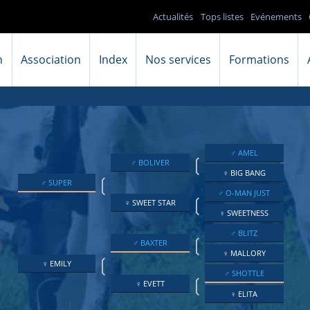
Actualités
Tops listes
Evénements
n
Association
Index
Nos services
Formations
♂ AMEL
❲
♂ BOLIVER
♀ BIG BANG
❲
♂ SUPER
♂ O-MAN JUST
❲
♀ SWEET STAR
♀ SWEETNESS
♂ BLITZ
❲
♂ BAXTER
♀ MALLORY
❲
♀ EMILY
♂ SHOTTLE
❲
♀ EVETT
♀ ELITA