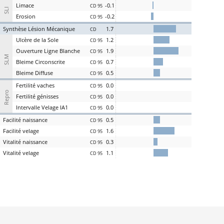
L
i
m
ace
-0.1
CD 95
SLI
Er
osion
-0.2
CD 95
S
ynthèse
L
ésion
M
écanique
1.7
CD
U
lcère de la
S
ole
1.2
CD 95
O
uverture
L
igne
B
lanche
1.9
CD 95
SLM
Bl
eime
C
irconscrite
0.7
CD 95
Bl
eime
D
iffuse
0.5
CD 95
Fer
tilité
v
aches
0.0
CD 95
Repro
Fer
tilité
g
énisses
0.0
CD 95
Intervalle
V
elage
IA1
0.0
CD 95
Facilité
nai
ssance
0.5
CD 95
Facilité
vel
age
1.6
CD 95
Vi
talité
n
aissance
0.3
CD 95
Vi
talité
v
elage
1.1
CD 95