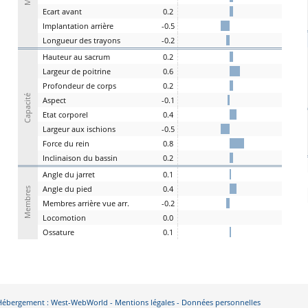
E
cart
a
vant
0.2
I
mplantation
a
rrière
-0.5
L
ongueur des
t
rayons
-0.2
H
auteur au
s
acrum
0.2
L
argeur de
p
oitrine
0.6
P
rofondeur de
c
orps
0.2
Capacité
A
spe
c
t
-0.1
E
tat
c
orporel
0.4
Largeur aux
is
chions
-0.5
F
orce du
r
ein
0.8
I
nclinaison du
b
assin
0.2
A
ngle du
j
arret
0.1
Angle du
pi
ed
0.4
Membres
M
embres a
r
rière vue arr.
-0.2
Lo
comotion
0.0
Os
sature
0.1
- Hébergement : West-WebWorld -
Mentions légales
-
Données personnelles