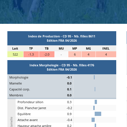
.
Index de Production - CD 95 - Nb. filles 8611
Edition FRA 04/2026
Lait
TP
TB
MU
MP
MG
INEL
522
-1.3
-2.0
-
6
4
4
Index Morphologie - CD 95 - Nb. filles 4176
Edition FRA 04/2026
Mo
rphologie
-0.1
Ma
melle
0.0
C
apacité
c
orp.
0.1
Me
mbres
0.0
P
rofondeur
s
illon
0.3
Dist.
P
lancher
J
arret
-0.2
Eq
uilibre
0.9
Mamelle
A
ttache
a
vant
-0.4
H
auteur
a
ttache arrière
0.2