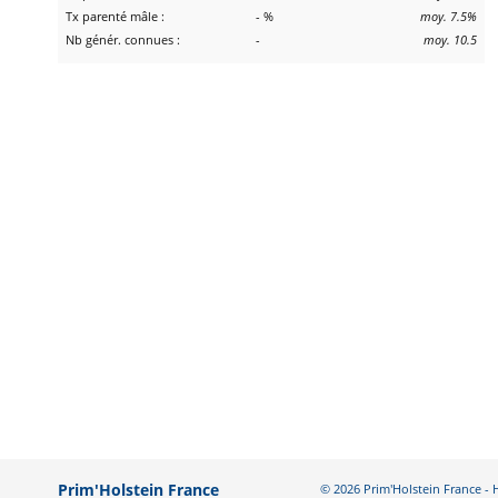
Tx parenté mâle :
- %
moy. 7.5%
Nb génér. connues :
-
moy. 10.5
Prim'Holstein France
© 2026 Prim'Holstein France 