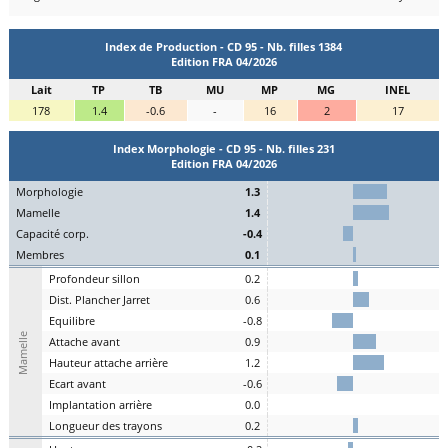
Index de Production - CD 95 - Nb. filles 1384
Edition FRA 04/2026
Lait
TP
TB
MU
MP
MG
INEL
178
1.4
-0.6
-
16
2
17
Index Morphologie - CD 95 - Nb. filles 231
Edition FRA 04/2026
Mo
rphologie
1.3
Ma
melle
1.4
C
apacité
c
orp.
-0.4
Me
mbres
0.1
P
rofondeur
s
illon
0.2
Dist.
P
lancher
J
arret
0.6
Eq
uilibre
-0.8
Mamelle
A
ttache
a
vant
0.9
H
auteur
a
ttache arrière
1.2
E
cart
a
vant
-0.6
I
mplantation
a
rrière
0.0
L
ongueur des
t
rayons
0.2