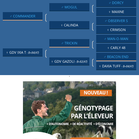
♂ DORCY
❲
♂ MOGUL
♀ MAXINE
❲
♂ COMMANDER
♂ OBSERVER S
❲
♀ CALINDA
♀ CRIMSON
♂ MAN-O-MAN
❲
♂ TRICKIN
♀ CARLY 48
❲
♀ GDV IXIA T
- B+84(AT)
♂ BEACON END
❲
♀ GDV GAZOLI
- B+82(AT)
♀ DAXIA TUFF
- B+84(AT)
.