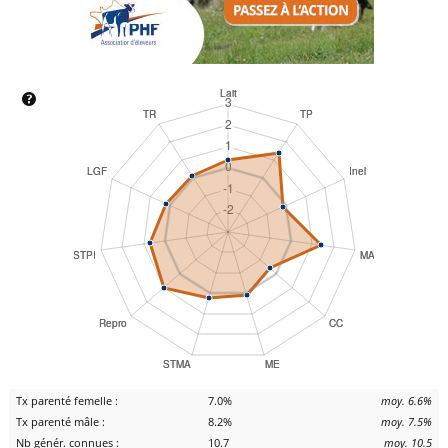
Tx parenté femelle :
7.0%
moy. 6.6%
Tx parenté mâle :
8.2%
moy. 7.5%
Nb génér. connues :
10.7
moy. 10.5