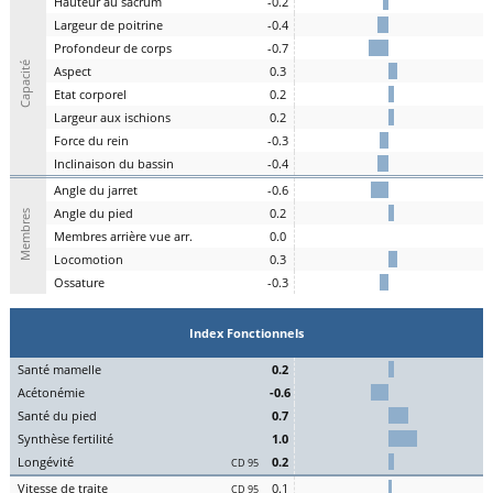
H
auteur au
s
acrum
-0.2
L
argeur de
p
oitrine
-0.4
P
rofondeur de
c
orps
-0.7
Capacité
A
spe
c
t
0.3
E
tat
c
orporel
0.2
Largeur aux
is
chions
0.2
F
orce du
r
ein
-0.3
I
nclinaison du
b
assin
-0.4
A
ngle du
j
arret
-0.6
Angle du
pi
ed
0.2
Membres
M
embres a
r
rière vue arr.
0.0
Lo
comotion
0.3
Os
sature
-0.3
Index Fonctionnels
S
an
t
é
ma
melle
0.2
Acét
onémie
-0.6
S
an
t
é du
pi
ed
0.7
Synthèse
fert
ilité
1.0
L
on
g
évité
0.2
CD 95
Vitesse de
tr
aite
0.1
CD 95