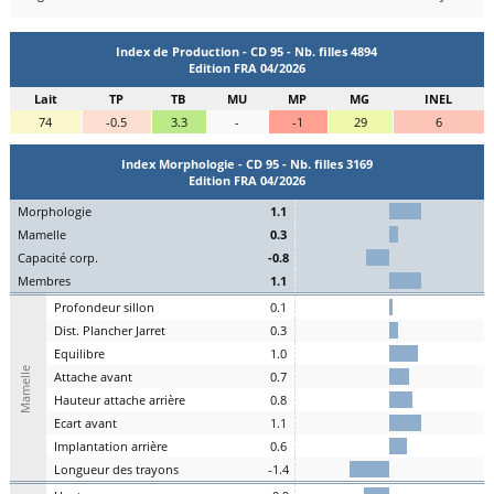
Index de Production - CD 95 - Nb. filles 4894
Edition FRA 04/2026
Lait
TP
TB
MU
MP
MG
INEL
74
-0.5
3.3
-
-1
29
6
Index Morphologie - CD 95 - Nb. filles 3169
Edition FRA 04/2026
Mo
rphologie
1.1
Ma
melle
0.3
C
apacité
c
orp.
-0.8
Me
mbres
1.1
P
rofondeur
s
illon
0.1
Dist.
P
lancher
J
arret
0.3
Eq
uilibre
1.0
Mamelle
A
ttache
a
vant
0.7
H
auteur
a
ttache arrière
0.8
E
cart
a
vant
1.1
I
mplantation
a
rrière
0.6
L
ongueur des
t
rayons
-1.4