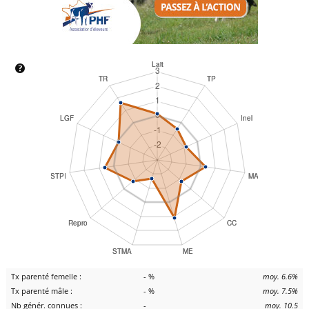
Tx parenté femelle :
- %
moy. 6.6%
Tx parenté mâle :
- %
moy. 7.5%
Nb génér. connues :
-
moy. 10.5