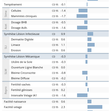
Te
mpérament
-0.1
CD 95
Cel
lules
-1.4
CD 95
Stma
Ma
mmites
cl
iniques
-1.7
CD 95
D
osage
BHB
-0.5
CD 95
Acet
D
osage
Acét
.
-1.6
CD 95
S
ynthèse
L
ésion
I
nfectieuse
0.9
CD
Der
matite Digitée
0.6
CD 95
L
i
m
ace
1.1
CD 95
SLI
Er
osion
0.6
CD 95
S
ynthèse
L
ésion
M
écanique
-0.3
CD
U
lcère de la
S
ole
-0.3
CD 95
O
uverture
L
igne
B
lanche
0.0
CD 95
SLM
Bl
eime
C
irconscrite
-0.8
CD 95
Bl
eime
D
iffuse
-0.2
CD 95
Fer
tilité
v
aches
-0.3
CD 95
Repro
Fer
tilité
g
énisses
0.2
CD 95
Intervalle
V
elage
IA1
-1.6
CD 95
Facilité
nai
ssance
0.6
CD 95
Facilité
vel
age
2.3
CD 95