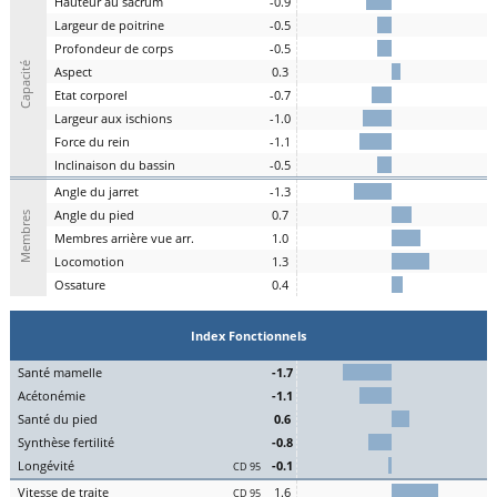
H
auteur au
s
acrum
-0.9
L
argeur de
p
oitrine
-0.5
P
rofondeur de
c
orps
-0.5
Capacité
A
spe
c
t
0.3
E
tat
c
orporel
-0.7
Largeur aux
is
chions
-1.0
F
orce du
r
ein
-1.1
I
nclinaison du
b
assin
-0.5
A
ngle du
j
arret
-1.3
Angle du
pi
ed
0.7
Membres
M
embres a
r
rière vue arr.
1.0
Lo
comotion
1.3
Os
sature
0.4
Index Fonctionnels
S
an
t
é
ma
melle
-1.7
Acét
onémie
-1.1
S
an
t
é du
pi
ed
0.6
Synthèse
fert
ilité
-0.8
L
on
g
évité
-0.1
CD 95
Vitesse de
tr
aite
1.6
CD 95