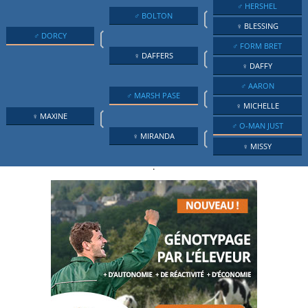
♂ HERSHEL
❲
♂ BOLTON
♀ BLESSING
❲
♂ DORCY
♂ FORM BRET
❲
♀ DAFFERS
♀ DAFFY
♂ AARON
❲
♂ MARSH PASE
♀ MICHELLE
❲
♀ MAXINE
♂ O-MAN JUST
❲
♀ MIRANDA
♀ MISSY
.