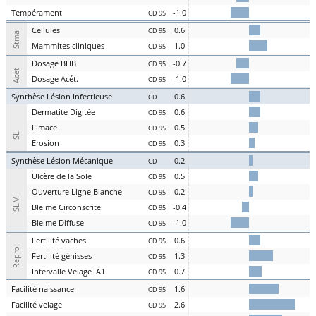
Te
mpérament
-1.0
CD 95
Cel
lules
0.6
CD 95
Stma
Ma
mmites
cl
iniques
1.0
CD 95
D
osage
BHB
-0.7
CD 95
Acet
D
osage
Acét
.
-1.0
CD 95
S
ynthèse
L
ésion
I
nfectieuse
0.6
CD
Der
matite Digitée
0.6
CD 95
L
i
m
ace
0.5
CD 95
SLI
Er
osion
0.3
CD 95
S
ynthèse
L
ésion
M
écanique
0.2
CD
U
lcère de la
S
ole
0.5
CD 95
O
uverture
L
igne
B
lanche
0.2
CD 95
SLM
Bl
eime
C
irconscrite
-0.4
CD 95
Bl
eime
D
iffuse
-1.0
CD 95
Fer
tilité
v
aches
0.6
CD 95
Repro
Fer
tilité
g
énisses
1.3
CD 95
Intervalle
V
elage
IA1
0.7
CD 95
Facilité
nai
ssance
1.6
CD 95
Facilité
vel
age
2.6
CD 95