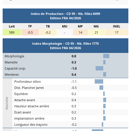
Index de Production - CD 95 - Nb. filles 8499
Edition FRA 04/2026
Lait
TP
TB
MU
MP
MG
INEL
589
-0.5
-0.2
-
14
21
17
Index Morphologie - CD 95 - Nb. filles 1775
Edition FRA 04/2026
Mo
rphologie
0.8
Ma
melle
0.3
C
apacité
c
orp.
-1.0
Me
mbres
0.4
P
rofondeur
s
illon
-1.1
Dist.
P
lancher
J
arret
-0.5
Eq
uilibre
0.2
Mamelle
A
ttache
a
vant
0.4
H
auteur
a
ttache arrière
0.3
E
cart
a
vant
0.2
I
mplantation
a
rrière
0.3
L
ongueur des
t
rayons
-0.2