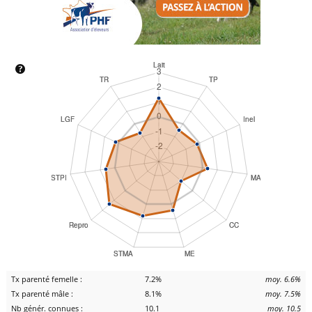
Tx parenté femelle :
7.2%
moy. 6.6%
Tx parenté mâle :
8.1%
moy. 7.5%
Nb génér. connues :
10.1
moy. 10.5