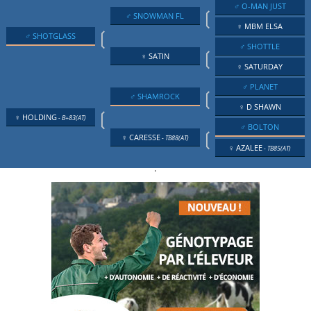
♂ O-MAN JUST
❲
♂ SNOWMAN FL
♀ MBM ELSA
❲
♂ SHOTGLASS
♂ SHOTTLE
❲
♀ SATIN
♀ SATURDAY
♂ PLANET
❲
♂ SHAMROCK
♀ D SHAWN
❲
♀ HOLDING
- B+83(AT)
♂ BOLTON
❲
♀ CARESSE
- TB88(AT)
♀ AZALEE
- TB85(AT)
.