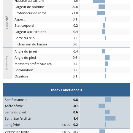
H
auteur au
s
acrum
-1.5
L
argeur de
p
oitrine
-0.8
P
rofondeur de
c
orps
-1.0
Capacité
A
spe
c
t
0.1
E
tat
c
orporel
-0.2
Largeur aux
is
chions
-0.4
F
orce du
r
ein
0.2
I
nclinaison du
b
assin
0.0
A
ngle du
j
arret
-0.4
Angle du
pi
ed
0.6
Membres
M
embres a
r
rière vue arr.
0.4
Lo
comotion
0.2
Os
sature
0.1
Index Fonctionnels
S
an
t
é
ma
melle
0.8
Acét
onémie
-0.8
S
an
t
é du
pi
ed
0.6
Synthèse
fert
ilité
1.4
L
on
g
évité
0.2
CD 95
Vitesse de
tr
aite
-0.7
CD 95