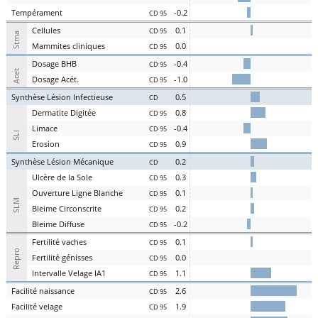
Te
mpérament
-0.2
CD 95
Cel
lules
0.1
CD 95
Stma
Ma
mmites
cl
iniques
0.0
CD 95
D
osage
BHB
-0.4
CD 95
Acet
D
osage
Acét
.
-1.0
CD 95
S
ynthèse
L
ésion
I
nfectieuse
0.5
CD
Der
matite Digitée
0.8
CD 95
L
i
m
ace
-0.4
CD 95
SLI
Er
osion
0.9
CD 95
S
ynthèse
L
ésion
M
écanique
0.2
CD
U
lcère de la
S
ole
0.3
CD 95
O
uverture
L
igne
B
lanche
0.1
CD 95
SLM
Bl
eime
C
irconscrite
0.2
CD 95
Bl
eime
D
iffuse
-0.2
CD 95
Fer
tilité
v
aches
0.1
CD 95
Repro
Fer
tilité
g
énisses
0.0
CD 95
Intervalle
V
elage
IA1
1.1
CD 95
Facilité
nai
ssance
2.6
CD 95
Facilité
vel
age
1.9
CD 95