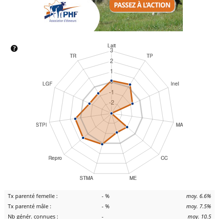
Tx parenté femelle :
- %
moy. 6.6%
Tx parenté mâle :
- %
moy. 7.5%
Nb génér. connues :
-
moy. 10.5