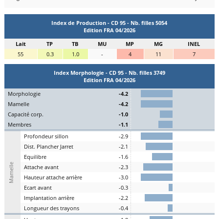
Index de Production - CD 95 - Nb. filles 5054
Edition FRA 04/2026
Lait
TP
TB
MU
MP
MG
INEL
55
0.3
1.0
-
4
11
7
Index Morphologie - CD 95 - Nb. filles 3749
Edition FRA 04/2026
Mo
rphologie
-4.2
Ma
melle
-4.2
C
apacité
c
orp.
-1.0
Me
mbres
-1.1
P
rofondeur
s
illon
-2.9
Dist.
P
lancher
J
arret
-2.1
Eq
uilibre
-1.6
Mamelle
A
ttache
a
vant
-2.3
H
auteur
a
ttache arrière
-3.0
E
cart
a
vant
-0.3
I
mplantation
a
rrière
-2.2
L
ongueur des
t
rayons
-0.4