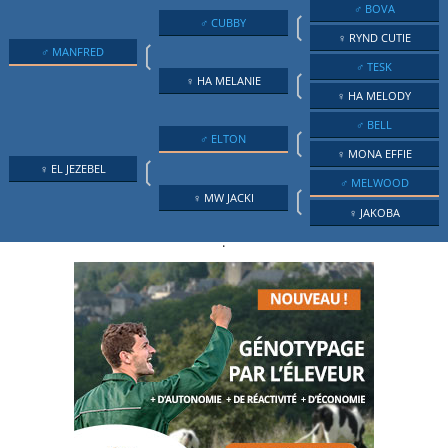
♂ BOVA
❲
♂ CUBBY
♀ RYND CUTIE
❲
♂ MANFRED
♂ TESK
❲
♀ HA MELANIE
♀ HA MELODY
♂ BELL
❲
♂ ELTON
♀ MONA EFFIE
❲
♀ EL JEZEBEL
♂ MELWOOD
❲
♀ MW JACKI
♀ JAKOBA
.