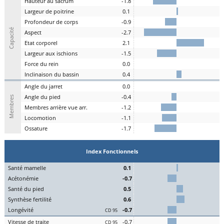
H
auteur au
s
acrum
-1.8
L
argeur de
p
oitrine
0.1
P
rofondeur de
c
orps
-0.9
Capacité
A
spe
c
t
-2.7
E
tat
c
orporel
2.1
Largeur aux
is
chions
-1.5
F
orce du
r
ein
0.0
I
nclinaison du
b
assin
0.4
A
ngle du
j
arret
0.0
Angle du
pi
ed
-0.4
Membres
M
embres a
r
rière vue arr.
-1.2
Lo
comotion
-1.1
Os
sature
-1.7
Index Fonctionnels
S
an
t
é
ma
melle
0.1
Acét
onémie
-0.7
S
an
t
é du
pi
ed
0.5
Synthèse
fert
ilité
0.6
L
on
g
évité
-0.7
CD 95
Vitesse de
tr
aite
-0.7
CD 95