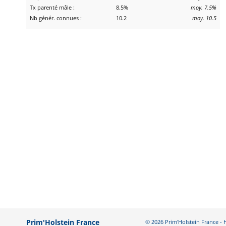
Tx parenté mâle :
8.5%
moy. 7.5%
Nb génér. connues :
10.2
moy. 10.5
Prim'Holstein France
© 2026 Prim'Holstein France 