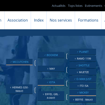
Actualités
Tops listes
Evénements
n
Association
Index
Nos services
Formations
♂ PLANET
❲
♂ BOOKEM
♀ RAMO 1199
❲
♂ MCCUTCHEN
♂ SHOTTLE
❲
♀ MAY
♀ MUETZE
♂ O-MAN JUST
❲
♂ IOTA
♀ ITO ISA
❲
♀ HERMES G50
-
TB88(AT)
♂ MICKEY
❲
♀ EIFFEL GBL
-
B+84(AT)
♀ BEFFIE
- TB86(AT)