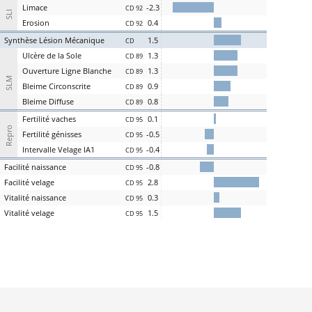
L
i
m
ace
-2.3
CD 92
SLI
Er
osion
0.4
CD 92
S
ynthèse
L
ésion
M
écanique
1.5
CD
U
lcère de la
S
ole
1.3
CD 89
O
uverture
L
igne
B
lanche
1.3
CD 89
SLM
Bl
eime
C
irconscrite
0.9
CD 89
Bl
eime
D
iffuse
0.8
CD 89
Fer
tilité
v
aches
0.1
CD 95
Repro
Fer
tilité
g
énisses
-0.5
CD 95
Intervalle
V
elage
IA1
-0.4
CD 95
Facilité
nai
ssance
-0.8
CD 95
Facilité
vel
age
2.8
CD 95
Vi
talité
n
aissance
0.3
CD 95
Vi
talité
v
elage
1.5
CD 95