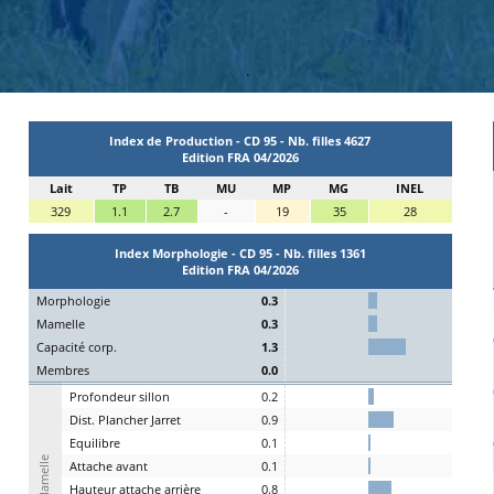
.
Index de Production - CD 95 - Nb. filles 4627
Edition FRA 04/2026
Lait
TP
TB
MU
MP
MG
INEL
329
1.1
2.7
-
19
35
28
Index Morphologie - CD 95 - Nb. filles 1361
Edition FRA 04/2026
Mo
rphologie
0.3
Ma
melle
0.3
C
apacité
c
orp.
1.3
Me
mbres
0.0
P
rofondeur
s
illon
0.2
Dist.
P
lancher
J
arret
0.9
Eq
uilibre
0.1
Mamelle
A
ttache
a
vant
0.1
H
auteur
a
ttache arrière
0.8