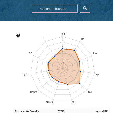
Tx parenté femelle :
7.7%
moy. 6.6%