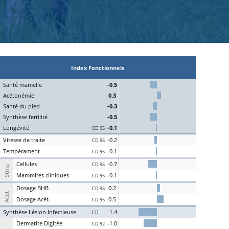
Index Fonctionnels
S
an
t
é
ma
melle
-0.5
Acét
onémie
0.3
S
an
t
é du
pi
ed
-0.3
Synthèse
fert
ilité
-0.5
L
on
g
évité
-0.1
CD 95
Vitesse de
tr
aite
-0.2
CD 95
Te
mpérament
-0.1
CD 95
Cel
lules
-0.7
CD 95
Stma
Ma
mmites
cl
iniques
-0.1
CD 95
D
osage
BHB
0.2
CD 95
Acet
D
osage
Acét
.
0.5
CD 95
S
ynthèse
L
ésion
I
nfectieuse
-1.4
CD
Der
matite Digitée
-1.0
CD 92