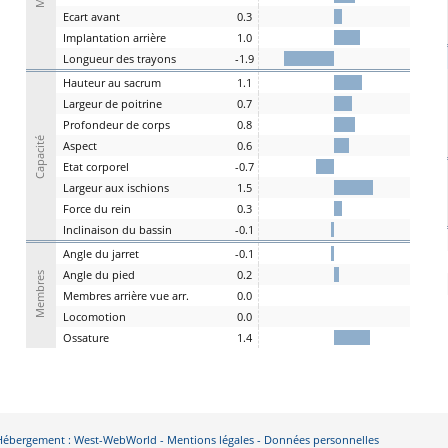
E
cart
a
vant
0.3
I
mplantation
a
rrière
1.0
L
ongueur des
t
rayons
-1.9
H
auteur au
s
acrum
1.1
L
argeur de
p
oitrine
0.7
P
rofondeur de
c
orps
0.8
Capacité
A
spe
c
t
0.6
E
tat
c
orporel
-0.7
Largeur aux
is
chions
1.5
F
orce du
r
ein
0.3
I
nclinaison du
b
assin
-0.1
A
ngle du
j
arret
-0.1
Angle du
pi
ed
0.2
Membres
M
embres a
r
rière vue arr.
0.0
Lo
comotion
0.0
Os
sature
1.4
- Hébergement : West-WebWorld -
Mentions légales
-
Données personnelles