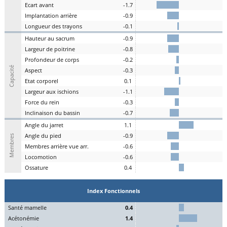
E
cart
a
vant
-1.7
I
mplantation
a
rrière
-0.9
L
ongueur des
t
rayons
-0.1
H
auteur au
s
acrum
-0.9
L
argeur de
p
oitrine
-0.8
P
rofondeur de
c
orps
-0.2
Capacité
A
spe
c
t
-0.3
E
tat
c
orporel
0.1
Largeur aux
is
chions
-1.1
F
orce du
r
ein
-0.3
I
nclinaison du
b
assin
-0.7
A
ngle du
j
arret
1.1
Angle du
pi
ed
-0.9
Membres
M
embres a
r
rière vue arr.
-0.6
Lo
comotion
-0.6
Os
sature
0.4
Index Fonctionnels
S
an
t
é
ma
melle
0.4
Acét
onémie
1.4