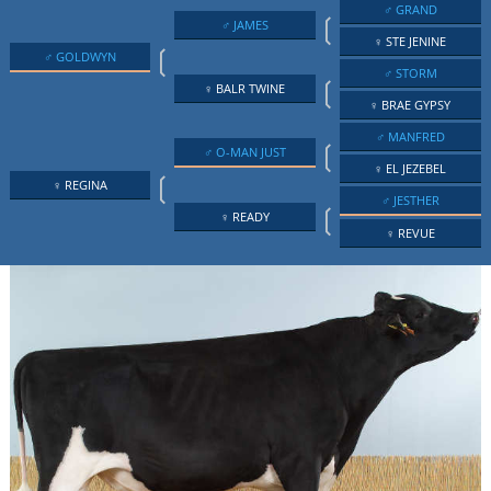
♂ GRAND
❲
♂ JAMES
♀ STE JENINE
❲
♂ GOLDWYN
♂ STORM
❲
♀ BALR TWINE
♀ BRAE GYPSY
♂ MANFRED
❲
♂ O-MAN JUST
♀ EL JEZEBEL
❲
♀ REGINA
♂ JESTHER
❲
♀ READY
♀ REVUE
.