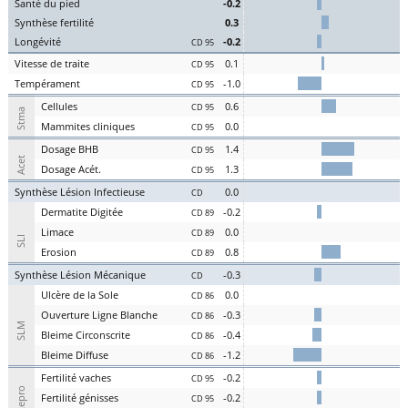
S
an
t
é du
pi
ed
-0.2
Synthèse
fert
ilité
0.3
L
on
g
évité
-0.2
CD 95
Vitesse de
tr
aite
0.1
CD 95
Te
mpérament
-1.0
CD 95
Cel
lules
0.6
CD 95
Stma
Ma
mmites
cl
iniques
0.0
CD 95
D
osage
BHB
1.4
CD 95
Acet
D
osage
Acét
.
1.3
CD 95
S
ynthèse
L
ésion
I
nfectieuse
0.0
CD
Der
matite Digitée
-0.2
CD 89
L
i
m
ace
0.0
CD 89
SLI
Er
osion
0.8
CD 89
S
ynthèse
L
ésion
M
écanique
-0.3
CD
U
lcère de la
S
ole
0.0
CD 86
O
uverture
L
igne
B
lanche
-0.3
CD 86
SLM
Bl
eime
C
irconscrite
-0.4
CD 86
Bl
eime
D
iffuse
-1.2
CD 86
Fer
tilité
v
aches
-0.2
CD 95
Repro
Fer
tilité
g
énisses
-0.2
CD 95