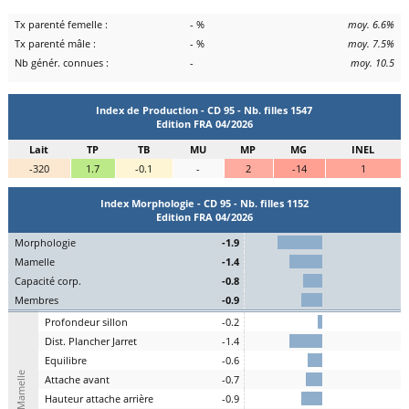
Tx parenté femelle :
- %
moy. 6.6%
Tx parenté mâle :
- %
moy. 7.5%
Nb génér. connues :
-
moy. 10.5
Index de Production - CD 95 - Nb. filles 1547
Edition FRA 04/2026
Lait
TP
TB
MU
MP
MG
INEL
-320
1.7
-0.1
-
2
-14
1
Index Morphologie - CD 95 - Nb. filles 1152
Edition FRA 04/2026
Mo
rphologie
-1.9
Ma
melle
-1.4
C
apacité
c
orp.
-0.8
Me
mbres
-0.9
P
rofondeur
s
illon
-0.2
Dist.
P
lancher
J
arret
-1.4
Eq
uilibre
-0.6
Mamelle
A
ttache
a
vant
-0.7
H
auteur
a
ttache arrière
-0.9