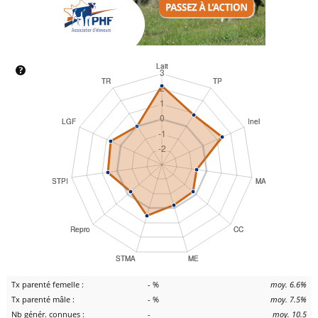
Tx parenté femelle :
- %
moy. 6.6%
Tx parenté mâle :
- %
moy. 7.5%
Nb génér. connues :
-
moy. 10.5