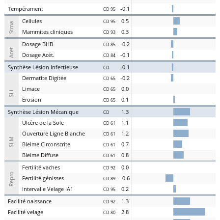
Te
mpérament
-0.1
CD 95
Cel
lules
0.5
CD 95
Stma
Ma
mmites
cl
iniques
0.3
CD 93
D
osage
BHB
-0.2
CD 85
Acet
D
osage
Acét
.
-0.1
CD 84
S
ynthèse
L
ésion
I
nfectieuse
-0.1
CD
Der
matite Digitée
-0.2
CD 65
L
i
m
ace
0.0
CD 65
SLI
Er
osion
0.1
CD 65
S
ynthèse
L
ésion
M
écanique
1.3
CD
U
lcère de la
S
ole
1.1
CD 61
O
uverture
L
igne
B
lanche
1.2
CD 61
SLM
Bl
eime
C
irconscrite
0.7
CD 61
Bl
eime
D
iffuse
0.8
CD 61
Fer
tilité
v
aches
0.0
CD 92
Repro
Fer
tilité
g
énisses
-0.6
CD 89
Intervalle
V
elage
IA1
0.2
CD 95
Facilité
nai
ssance
1.3
CD 92
Facilité
vel
age
2.8
CD 80