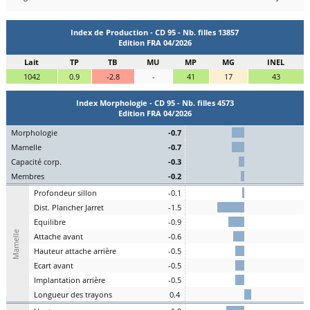
Index de Production - CD 95 - Nb. filles 13857
Edition FRA 04/2026
Lait
TP
TB
MU
MP
MG
INEL
1042
0.9
-2.8
-
41
17
43
Index Morphologie - CD 95 - Nb. filles 4573
Edition FRA 04/2026
Mo
rphologie
-0.7
Ma
melle
-0.7
C
apacité
c
orp.
-0.3
Me
mbres
-0.2
P
rofondeur
s
illon
-0.1
Dist.
P
lancher
J
arret
-1.5
Eq
uilibre
-0.9
Mamelle
A
ttache
a
vant
-0.6
H
auteur
a
ttache arrière
-0.5
E
cart
a
vant
-0.5
I
mplantation
a
rrière
-0.5
L
ongueur des
t
rayons
0.4