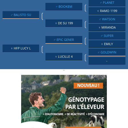
♂ PLANET
❲
♂ BOOKEM
♀ RAMO 1199
❲
♂ BALISTO SU
♂ WATSON
❲
♀ DE SU 199
♀ MIRANDA
♂ SUPER
❲
♂ EPIC GENER
♀ EMILY
❲
♀ HFP LUCY L
♂ GOLDWYN
❲
♀ LUCILLE 4
-
.