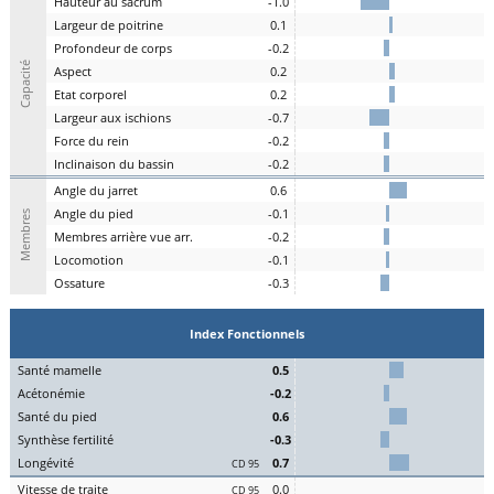
H
auteur au
s
acrum
-1.0
L
argeur de
p
oitrine
0.1
P
rofondeur de
c
orps
-0.2
Capacité
A
spe
c
t
0.2
E
tat
c
orporel
0.2
Largeur aux
is
chions
-0.7
F
orce du
r
ein
-0.2
I
nclinaison du
b
assin
-0.2
A
ngle du
j
arret
0.6
Angle du
pi
ed
-0.1
Membres
M
embres a
r
rière vue arr.
-0.2
Lo
comotion
-0.1
Os
sature
-0.3
Index Fonctionnels
S
an
t
é
ma
melle
0.5
Acét
onémie
-0.2
S
an
t
é du
pi
ed
0.6
Synthèse
fert
ilité
-0.3
L
on
g
évité
0.7
CD 95
Vitesse de
tr
aite
0.0
CD 95