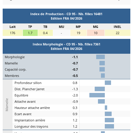
Index de Production - CD 95 - Nb. filles 16481
Edition FRA 04/2026
Lait
TP
TB
MU
MP
MG
INEL
176
1.7
0.4
-
19
10
22
Index Morphologie - CD 95 - Nb. filles 7361
Edition FRA 04/2026
Mo
rphologie
-1.1
Ma
melle
-0.7
C
apacité
c
orp.
-0.7
Me
mbres
-0.5
P
rofondeur
s
illon
0.8
Dist.
P
lancher
J
arret
-1.3
Eq
uilibre
-2.0
Mamelle
A
ttache
a
vant
-0.9
H
auteur
a
ttache arrière
0.3
E
cart
a
vant
0.9
I
mplantation
a
rrière
1.2
L
ongueur des
t
rayons
1.2