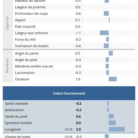
H
auteur au
s
acrum
-0.5
L
argeur de
p
oitrine
0.0
P
rofondeur de
c
orps
-0.6
Capacité
A
spe
c
t
0.1
E
tat
c
orporel
0.0
Largeur aux
is
chions
-1.1
F
orce du
r
ein
-0.3
I
nclinaison du
b
assin
-0.6
A
ngle du
j
arret
0.5
Angle du
pi
ed
-0.4
Membres
M
embres a
r
rière vue arr.
-0.4
Lo
comotion
-0.3
Os
sature
1.0
Index Fonctionnels
S
an
t
é
ma
melle
-0.2
Acét
onémie
-0.2
S
an
t
é du
pi
ed
0.6
Synthèse
fert
ilité
0.9
L
on
g
évité
2.0
CD 95
Vitesse de
tr
aite
-0.5
CD 95