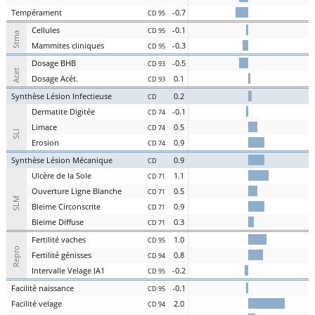
Te
mpérament
-0.7
CD 95
Cel
lules
-0.1
CD 95
Stma
Ma
mmites
cl
iniques
-0.3
CD 95
D
osage
BHB
-0.5
CD 93
Acet
D
osage
Acét
.
0.1
CD 93
S
ynthèse
L
ésion
I
nfectieuse
0.2
CD
Der
matite Digitée
-0.1
CD 74
L
i
m
ace
0.5
CD 74
SLI
Er
osion
0.9
CD 74
S
ynthèse
L
ésion
M
écanique
0.9
CD
U
lcère de la
S
ole
1.1
CD 71
O
uverture
L
igne
B
lanche
0.5
CD 71
SLM
Bl
eime
C
irconscrite
0.9
CD 71
Bl
eime
D
iffuse
0.3
CD 71
Fer
tilité
v
aches
1.0
CD 95
Repro
Fer
tilité
g
énisses
0.8
CD 94
Intervalle
V
elage
IA1
-0.2
CD 95
Facilité
nai
ssance
-0.1
CD 95
Facilité
vel
age
2.0
CD 94