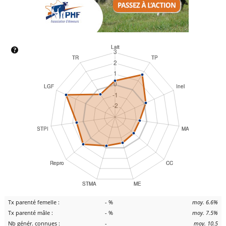
Tx parenté femelle :
- %
moy. 6.6%
Tx parenté mâle :
- %
moy. 7.5%
Nb génér. connues :
-
moy. 10.5