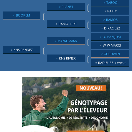
♂ TABOO
❲
♂ PLANET
♀ PATTY
❲
♂ BOOKEM
♂ RAMOS
❲
♀ RAMO 1199
♀ D-RAC 822
♂ O-MAN JUST
❲
♂ MAN-O-MAN
♀ W-W MARCI
❲
♀ KNS RENDEZ
♂ GOLDWYN
❲
♀ KNS RIVIER
♀ RADIEUSE
- EX91(AT)
.