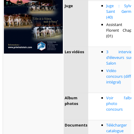
Juge
Juge : Sylva
Saint Germa
(40)
Assistant 
Florent Chap
(01)
Les vidéos
3 intervie
d’éleveurs sur 
Salon
Vidéo d
concours (diffé
intégral)
Album
Voir l’alb
photos
photo d
concours
Documents
Télécharger 
catalogue 