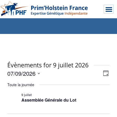
Évènements for 9 juillet 2026
07/09/2026
Navig
Navi
Jour
de
par
Sélectionnez
Toute la journée
une
vues
consu
date.
Évèn
9 juillet
Assemblée Générale du Lot