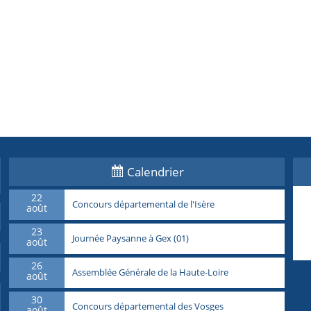
Calendrier
22
Concours départemental de l'Isère
août
23
Journée Paysanne à Gex (01)
août
26
Assemblée Générale de la Haute-Loire
août
30
Concours départemental des Vosges
août