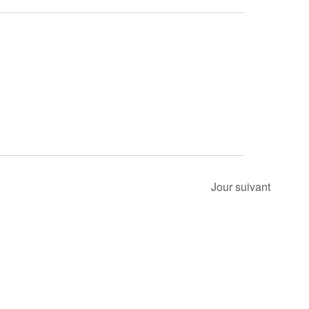
vues
consultati
Évènemen
Jour suivant