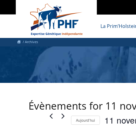
La Prim’Holstei
/ Archives
Évènements for 11 no
11 nove
Aujourd’hui
Sélectionnez
une